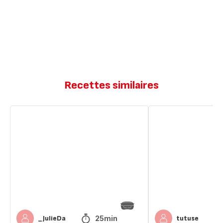
Recettes similaires
Muffins
Muffins
à
à
l’orange
l’orange
25min
_JulieDa
tutuse