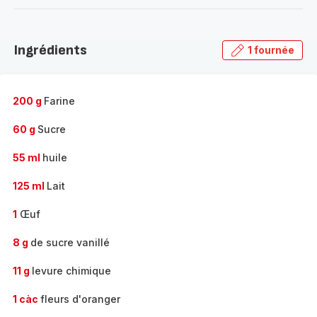
-
Découvrir
la
Ingrédients
1 fournée
gamme
complète
-
200 g
Farine
60 g
Sucre
55 ml
huile
125 ml
Lait
1
Œuf
8 g
de sucre vanillé
11 g
levure chimique
1 càc
fleurs d'oranger