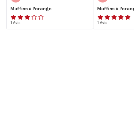
Muffins à l’orange
Muffins à l’orange
Avis
1 Avis
Avis
1 Avis
3
5
étoiles
étoiles
(moyenne)
(moyenne)