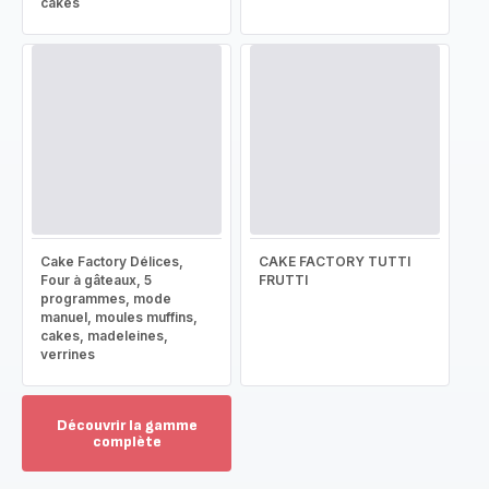
cakes
Cake Factory Délices,
CAKE FACTORY TUTTI
Four à gâteaux, 5
FRUTTI
programmes, mode
manuel, moules muffins,
cakes, madeleines,
verrines
Découvrir la gamme
complète
Voir
plus...