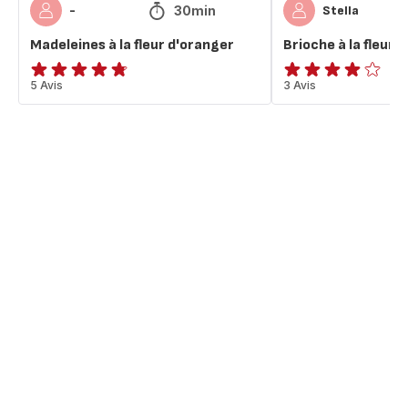
30min
-
Stella
Madeleines à la fleur d'oranger
Brioche à la fleur 
ratings.4.7
5 Avis
Avis
3 Avis
4
étoiles
(moyenne)