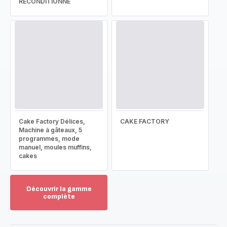
RECONDITIONNÉ
Cake Factory Délices,
CAKE FACTORY
Machine à gâteaux, 5
programmes, mode
manuel, moules muffins,
cakes
Découvrir la gamme
complète
Voir
plus...
-