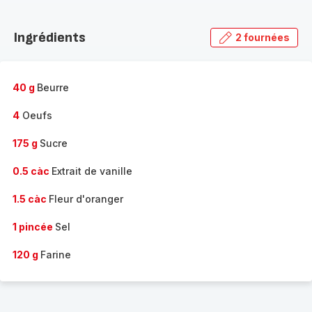
Découvrir
la
Ingrédients
2 fournées
gamme
complète
-
40 g
Beurre
4
Oeufs
175 g
Sucre
0.5 càc
Extrait de vanille
1.5 càc
Fleur d'oranger
1 pincée
Sel
120 g
Farine