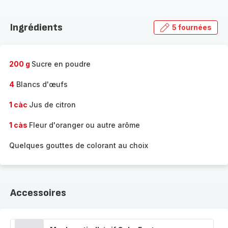
Découvrir
la
Ingrédients
5 fournées
gamme
complète
-
200 g
Sucre en poudre
4
Blancs d'œufs
1 càc
Jus de citron
1 càs
Fleur d'oranger ou autre arôme
Quelques gouttes de colorant au choix
Accessoires