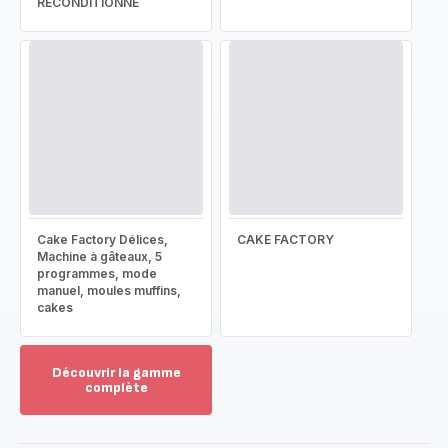
RECONDITIONNÉ
Cake Factory Délices,
CAKE FACTORY
Machine à gâteaux, 5
programmes, mode
manuel, moules muffins,
cakes
Découvrir la gamme
complète
Voir
plus...
-