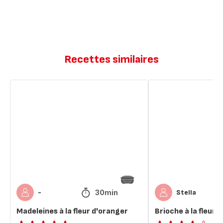
Recettes similaires
Madeleines
Brioche
à
à
la
la
fleur
fleur
d'oranger
d'oranger
30min
-
Stella
Madeleines à la fleur d'oranger
Brioche à la fleur 