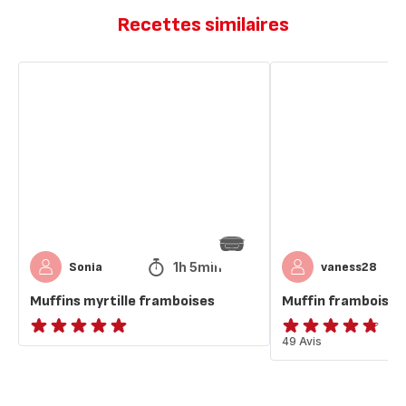
Recettes similaires
Muffins
Muffin
myrtille
framboises
framboises
1h 5min
Sonia
vaness28
Muffins myrtille framboises
Muffin framboises
ratings.NaN
ratings.4.7
49 Avis