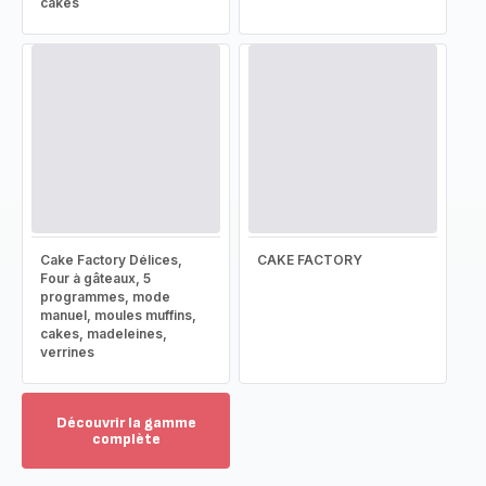
cakes
Cake Factory Délices,
CAKE FACTORY
Four à gâteaux, 5
programmes, mode
manuel, moules muffins,
cakes, madeleines,
verrines
Découvrir la gamme
complète
Voir
plus...