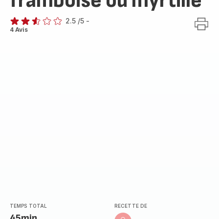
framboise ou myrtille
2.5
/5
-
ratings.2.5
4 Avis
TEMPS TOTAL
RECETTE DE
45min