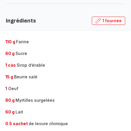
-
Découvrir
la
Ingrédients
1 fournée
gamme
complète
-
110 g
Farine
60 g
Sucre
1 càs
Sirop d’érable
15 g
Beurre salé
1
Oeuf
80 g
Myrtilles surgelées
60 g
Lait
0.5 sachet
de levure chimique