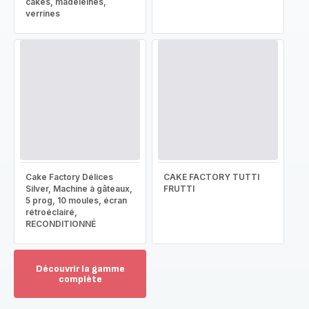
cakes, madeleines,
verrines
Cake Factory Délices
CAKE FACTORY TUTTI
Silver, Machine à gâteaux,
FRUTTI
5 prog, 10 moules, écran
rétroéclairé,
RECONDITIONNÉ
Découvrir la gamme
complète
Voir
plus...