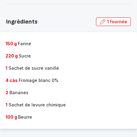
-
Découvrir
la
Ingrédients
1 fournée
gamme
complète
-
150 g
Farine
220 g
Sucre
1
Sachet de sucre vanillé
4 càs
Fromage blanc 0%
2
Bananes
1
Sachet de levure chimique
100 g
Beurre