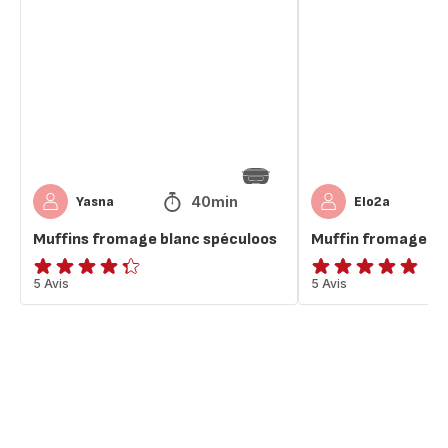
fromage
fromage
blanc
blanc
spéculoos
confiture
40min
Yasna
Elo2a
Muffins fromage blanc spéculoos
Muffin fromage bl
ratings.4.3
5 Avis
ratings.4.8
5 Avis