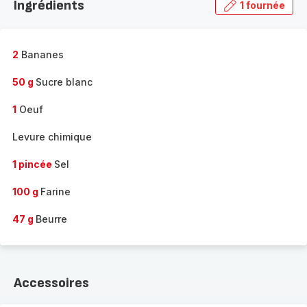
Ingrédients
1 fournée
gamme
complète
-
2
Bananes
50 g
Sucre blanc
1
Oeuf
Levure chimique
1 pincée
Sel
100 g
Farine
47 g
Beurre
Accessoires