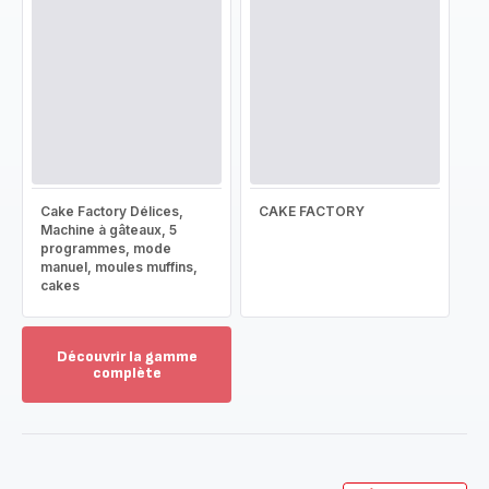
Cake Factory Délices,
CAKE FACTORY
Machine à gâteaux, 5
programmes, mode
manuel, moules muffins,
cakes
Découvrir la gamme
complète
Voir
plus...
-
Découvrir
la