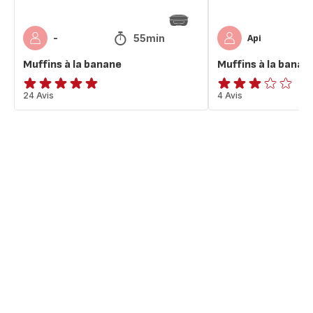
55min
-
Api
Muffins à la banane
Muffins à la banan
ratings.4.8
24 Avis
Avis
4 Avis
3
étoiles
(moyenne)