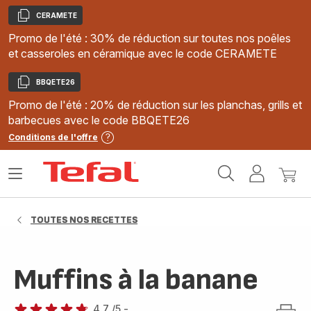
CERAMETE
Copier
Promo de l'été : 30% de réduction sur toutes nos poêles
et casseroles en céramique avec le code CERAMETE
BBQETE26
Copier
Promo de l'été : 20% de réduction sur les planchas, grills et
barbecues avec le code BBQETE26
Conditions de l'offre
Accueil
Ouvrir
Mon
Mon
Tefal
le
compte
panie
menu
TOUTES NOS RECETTES
Muffins à la banane
4.7
/5
-