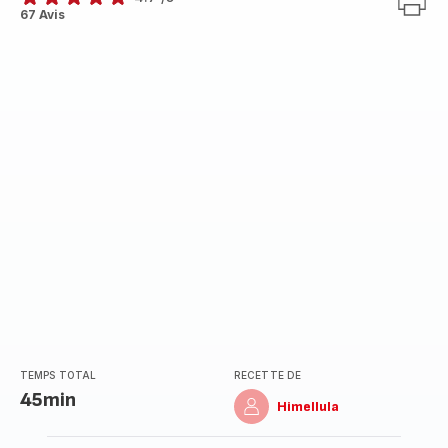
ratings.4.7
67 Avis
TEMPS TOTAL
RECETTE DE
45min
Himellula