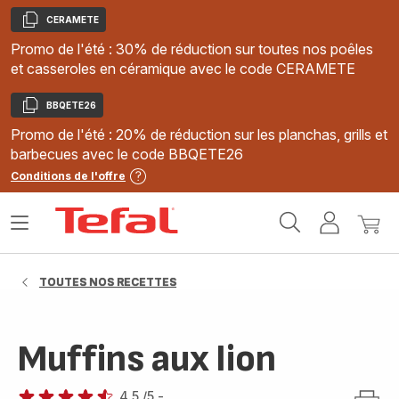
CERAMETE
Copier
Promo de l'été : 30% de réduction sur toutes nos poêles
et casseroles en céramique avec le code CERAMETE
BBQETE26
Copier
Promo de l'été : 20% de réduction sur les planchas, grills et
barbecues avec le code BBQETE26
Conditions de l'offre
Accueil
Ouvrir
Mon
Mon
Tefal
le
compte
panie
menu
TOUTES NOS RECETTES
Muffins aux lion
4.5
/5
-