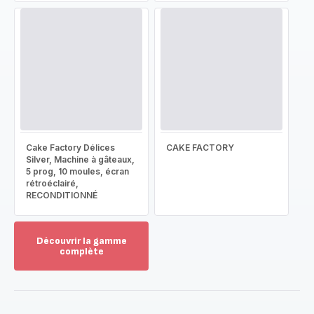
Cake Factory Délices
CAKE FACTORY
Silver, Machine à gâteaux,
5 prog, 10 moules, écran
rétroéclairé,
RECONDITIONNÉ
Découvrir la gamme
complète
Voir
plus...
-
Découvrir