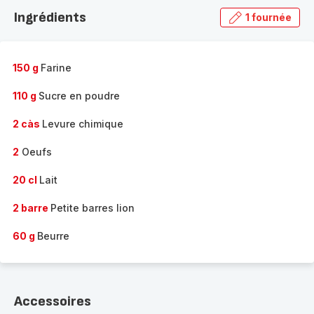
la
Ingrédients
1 fournée
gamme
complète
-
150 g
Farine
110 g
Sucre en poudre
2 càs
Levure chimique
2
Oeufs
20 cl
Lait
2 barre
Petite barres lion
60 g
Beurre
Accessoires