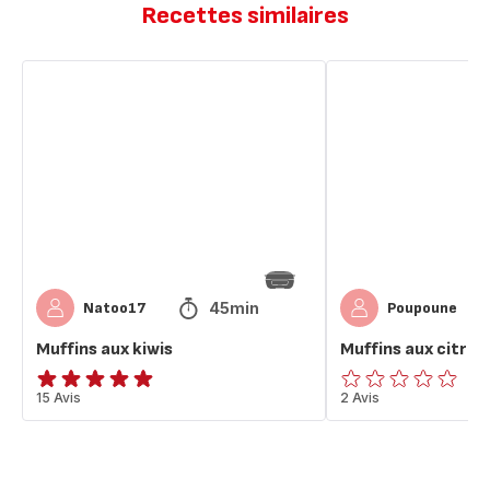
Recettes similaires
Muffins
Muffins
aux
aux
kiwis
citrons
45min
Natoo17
Poupoune
Muffins aux kiwis
Muffins aux citron
ratings.4.9
15 Avis
ratings.0
2 Avis