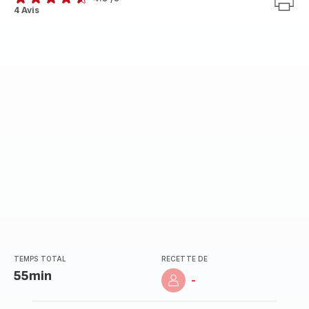
ratings.4.5
4 Avis
TEMPS TOTAL
RECETTE DE
55min
-