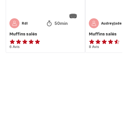
50min
Rdl
AudreyJade
Muffins salés
Muffins salés
Avis
6 Avis
ratings.4.5
8 Avis
5
étoiles
(moyenne)