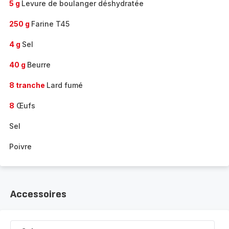
5 g
Levure de boulanger déshydratée
250 g
Farine T45
4 g
Sel
40 g
Beurre
8 tranche
Lard fumé
8
Œufs
Sel
Poivre
Accessoires