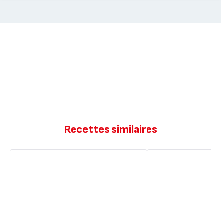
Recettes similaires
Muffins
Muffins
salés
salés