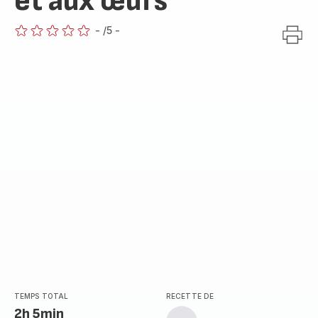
et aux œufs
-
/5
-
ratings.0
TEMPS TOTAL
RECETTE DE
2h 5min