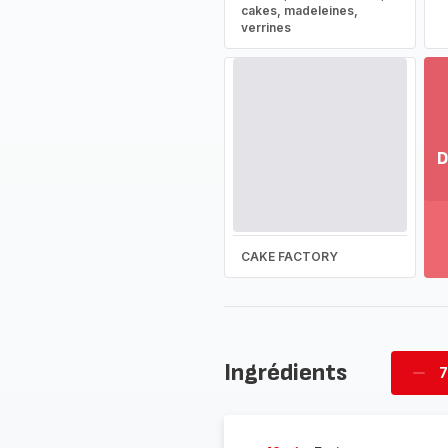
cakes, madeleines,
verrines
D
Vo
pl
-
Dé
CAKE FACTORY
la
g
co
-
Ingrédients
7
Supp
four