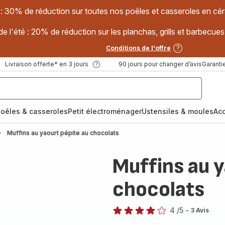
 : 30% de réduction sur toutes nos poêles et casseroles en
e l'été : 20% de réduction sur les planchas, grills et barbec
Conditions de l'offre
Livraison offerte* en 3 jours
90 jours pour changer d’avis
Garantie
oêles & casseroles
Petit électroménager
Ustensiles & moules
Ac
Muffins au yaourt pépite au chocolats
Muffins au y
chocolats
4
/5
-
3 Avis
Avis