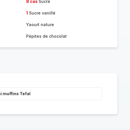
8 càs
Sucre
1
Sucre vanillé
Yaourt nature
Pépites de chocolat
i muffins Tefal