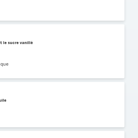
t le sucre vanillé
ique
uile