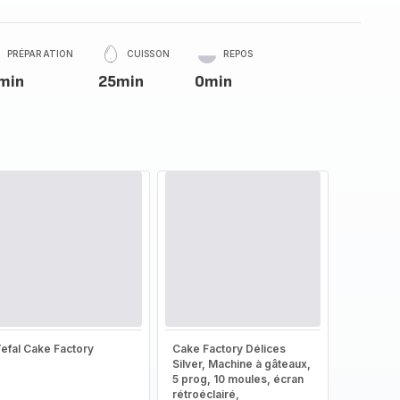
PRÉPARATION
CUISSON
REPOS
min
25min
0min
efal Cake Factory
Cake Factory Délices
Silver, Machine à gâteaux,
5 prog, 10 moules, écran
rétroéclairé,