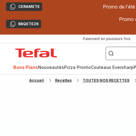
Promo de l'été
CERAMETE
Copier
Promo d
BBQETE26
Copier
Paiement en plusieurs fois
["Poêles
inox,
Accueil
Cake
Factory,
Tefal
Planchas,
Céramique..."]
Bons Plans
Nouveautés
Pizza Pronto
Couteaux Eversharp
P
Accueil
Recettes
TOUTES NOS RECETTES