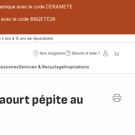
 céramique avec le code CERAMETE
ues avec le code BBQETE26
 2 ans & 15 ans de réparabilité
Nos magasins
Besoin d'aide ?
Nos
Besoin
Mon
Mon
magasins
d'aide
compte
panier
cessoires
Services & Recyclage
Inspirations
?
aourt pépite au