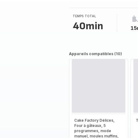
4
étoiles
(moyenne)
TEMPS TOTAL
40min
15
Appareils compatibles (10)
Cake Factory Délices,
T
Four à gâteaux, 5
programmes, mode
manuel, moules muffins,