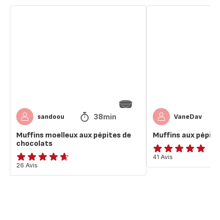
Muffins
Muffins
moelleux
aux
aux
pépites
pépites
de
de
chocolat
chocolats
38min
sandoou
VaneDav
Muffins moelleux aux pépites de
Muffins aux pépite
chocolats
Avis
41 Avis
ratings.4.6
26 Avis
5
étoiles
(moyenne)