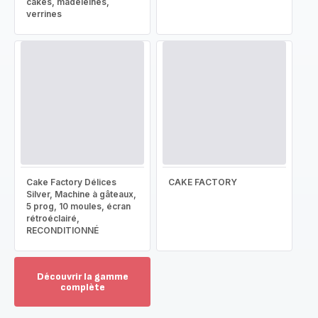
cakes, madeleines,
verrines
Cake Factory Délices
CAKE FACTORY
Silver, Machine à gâteaux,
5 prog, 10 moules, écran
rétroéclairé,
RECONDITIONNÉ
Découvrir la gamme
complète
Voir
plus...