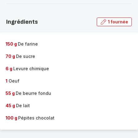
-
Découvrir
la
Ingrédients
1 fournée
gamme
complète
-
150 g
De farine
70 g
De sucre
6 g
Levure chimique
1
Oeuf
55 g
De beurre fondu
45 g
De lait
100 g
Pépites chocolat