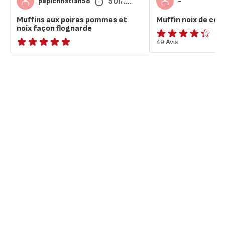
50min
papichristian58
-
Muffins aux poires pommes et
Muffin noix de coc
noix façon flognarde
ratings.4.3
49 Avis
ratings.NaN