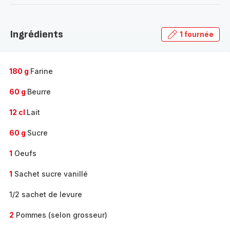
-
Découvrir
la
Ingrédients
1 fournée
gamme
complète
-
180 g
Farine
60 g
Beurre
12 cl
Lait
60 g
Sucre
1
Oeufs
1
Sachet sucre vanillé
1/2 sachet de levure
2
Pommes (selon grosseur)