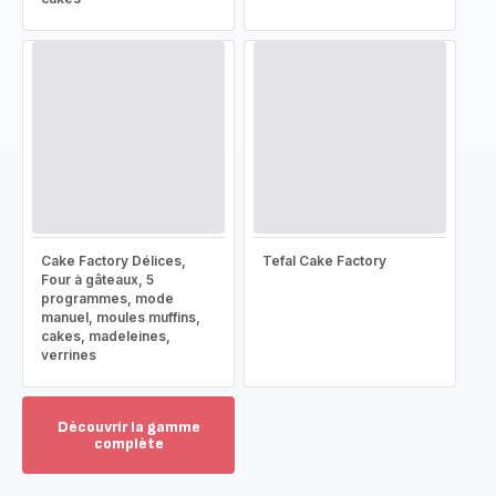
Cake Factory Délices,
Tefal Cake Factory
Four à gâteaux, 5
programmes, mode
manuel, moules muffins,
cakes, madeleines,
verrines
Découvrir la gamme
complète
Voir
plus...