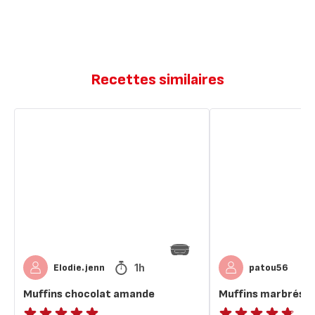
Recettes similaires
Muffins
Muffins
chocolat
marbrés
amande
1h
Elodie.jenn
patou56
Muffins chocolat amande
Muffins marbrés