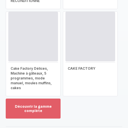
RECONDITIONNÉ
Cake Factory Délices,
CAKE FACTORY
Machine à gâteaux, 5
programmes, mode
manuel, moules muffins,
cakes
Découvrir la gamme
complète
Voir
plus...
-