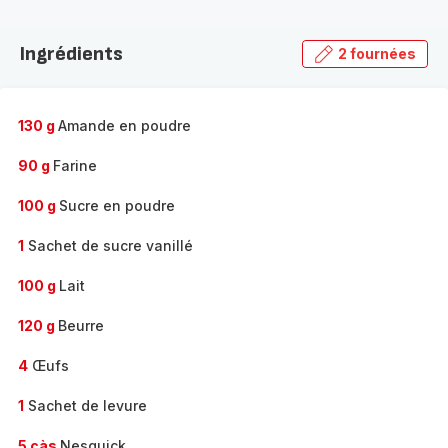
Découvrir
la
Ingrédients
2 fournées
gamme
complète
-
130 g
Amande en poudre
90 g
Farine
100 g
Sucre en poudre
1
Sachet de sucre vanillé
100 g
Lait
120 g
Beurre
4
Œufs
1
Sachet de levure
5 càs
Nesquick