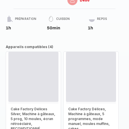
Débo
PRÉPARATION
CUISSON
REPOS
1h
50min
1h
Appareils compatibles (4)
Cake Factory Délices
Cake Factory Délices,
Silver, Machine à gâteaux,
Machine à gâteaux, 5
5 prog, 10 moules, écran
programmes, mode
rétroéclairé,
manuel, moules muffins,
RECONDITIONNÉ
cakes