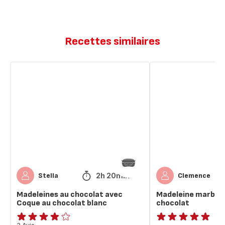
Recettes similaires
Madeleines
Madeleine
au
marbré
chocolat
avec
avec
coques
Coque
en
au
chocolat
chocolat
blanc
2h 20min
Stella
Clemence
Madeleines au chocolat avec
Madeleine marbré 
Coque au chocolat blanc
chocolat