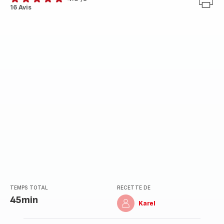
ratings.4.8
16 Avis
TEMPS TOTAL
RECETTE DE
45min
Karel