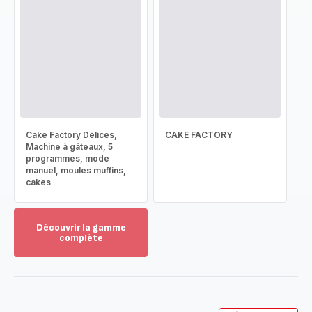
Cake Factory Délices,
CAKE FACTORY
Machine à gâteaux, 5
programmes, mode
manuel, moules muffins,
cakes
Découvrir la gamme
complète
Voir
plus...
-
Découvrir
la