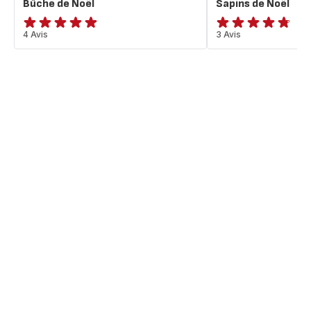
Bûche de Noël
Sapins de Noël
Avis
4 Avis
ratings.4.7
3 Avis
5
étoiles
(moyenne)