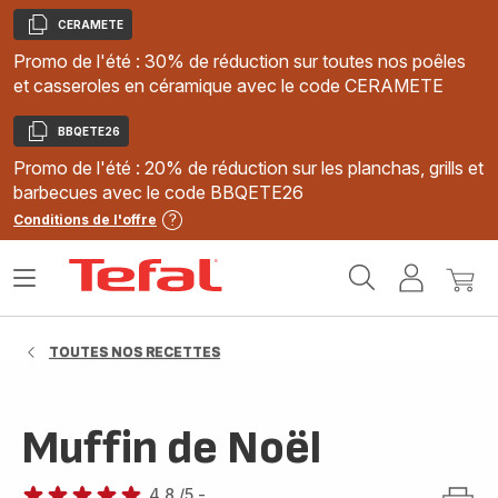
CERAMETE
Copier
Promo de l'été : 30% de réduction sur toutes nos poêles
et casseroles en céramique avec le code CERAMETE
BBQETE26
Copier
Promo de l'été : 20% de réduction sur les planchas, grills et
barbecues avec le code BBQETE26
Conditions de l'offre
Accueil
Ouvrir
Mon
Mon
Tefal
le
compte
panie
menu
TOUTES NOS RECETTES
Muffin de Noël
4.8
/5
-