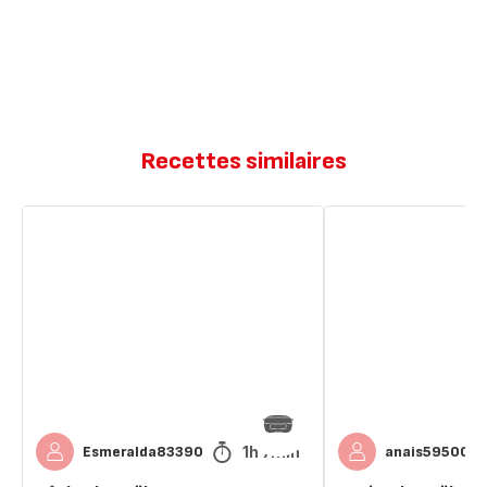
Recettes similaires
Bûche
Sapins
de
de
Noël
Noël
1h 7min
Esmeralda83390
anais59500