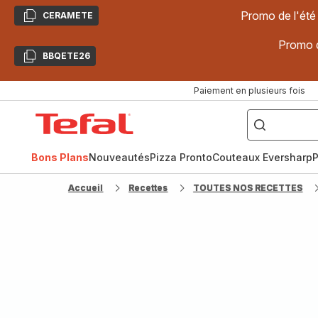
Promo de l'été
CERAMETE
Copier
Promo d
BBQETE26
Copier
Paiement en plusieurs fois
["Poêles
inox,
Accueil
Cake
Factory,
Tefal
Planchas,
Céramique..."]
Bons Plans
Nouveautés
Pizza Pronto
Couteaux Eversharp
P
Accueil
Recettes
TOUTES NOS RECETTES