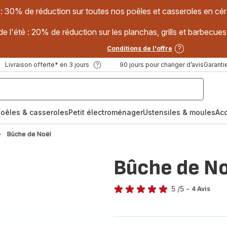
 : 30% de réduction sur toutes nos poêles et casseroles en
e l'été : 20% de réduction sur les planchas, grills et barbec
Conditions de l'offre
Livraison offerte* en 3 jours
90 jours pour changer d’avis
Garantie
oêles & casseroles
Petit électroménager
Ustensiles & moules
Ac
Bûche de Noël
Bûche de No
5
/5
-
4 Avis
Avis
5
étoiles