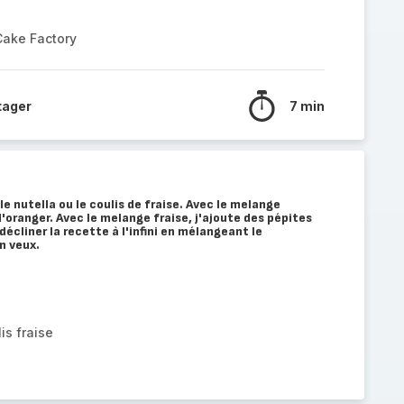
Cake Factory
tager
7 min
e nutella ou le coulis de fraise. Avec le melange
 d'oranger. Avec le melange fraise, j'ajoute des pépites
écliner la recette à l'infini en mélangeant le
n veux.
is fraise