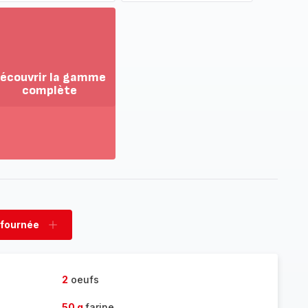
écouvrir la gamme
complète
ir
us...
couvrir
amme
mplète
 fournée
rimer
Ajouter
née
fournée
2
oeufs
50 g
farine