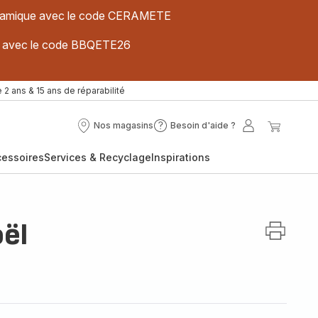
 céramique avec le code CERAMETE
ues avec le code BBQETE26
 2 ans & 15 ans de réparabilité
Nos magasins
Besoin d'aide ?
Nos
Besoin
Mon
Mon
magasins
d'aide
compte
panier
cessoires
Services & Recyclage
Inspirations
?
ël