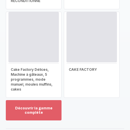
RECONDITIONNÉ
Cake Factory Délices,
CAKE FACTORY
Machine à gâteaux, 5
programmes, mode
manuel, moules muffins,
cakes
Découvrir la gamme
complète
Voir
plus...
-