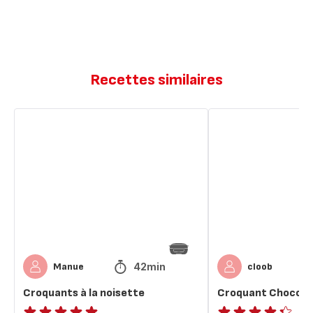
Recettes similaires
Croquants
Croquant
à
Choco
la
Noisette
noisette
42min
Manue
cloob
Croquants à la noisette
Croquant Choco N