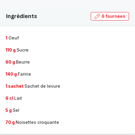
Découvrir
la
Ingrédients
6 fournées
gamme
complète
-
1
Oeuf
110 g
Sucre
60 g
Beurre
140 g
Farine
1 sachet
Sachet de levure
6 cl
Lait
5 g
Sel
70 g
Noisettes croquante