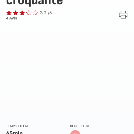
croquante
3.2
/5
-
ratings.3.2
4 Avis
TEMPS TOTAL
RECETTE DE
45min