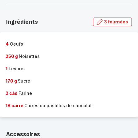
-
Découvrir
la
Ingrédients
3 fournées
gamme
complète
-
4
Oeufs
250 g
Noisettes
1
Levure
170 g
Sucre
2 càs
Farine
18 carré
Carrés ou pastilles de chocolat
Accessoires