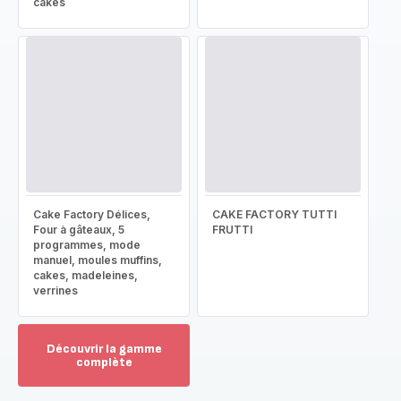
cakes
Cake Factory Délices,
CAKE FACTORY TUTTI
Four à gâteaux, 5
FRUTTI
programmes, mode
manuel, moules muffins,
cakes, madeleines,
verrines
Découvrir la gamme
complète
Voir
plus...