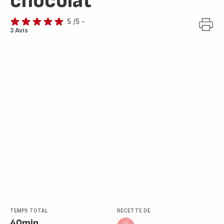
chocolat
5
/5
-
Avis
3 Avis
5
étoiles
(moyenne)
TEMPS TOTAL
RECETTE DE
40min