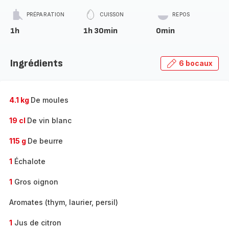
PRÉPARATION
CUISSON
REPOS
1h
1h 30min
0min
Ingrédients
6 bocaux
4.1 kg
De moules
19 cl
De vin blanc
115 g
De beurre
1
Échalote
1
Gros oignon
Aromates (thym, laurier, persil)
1
Jus de citron