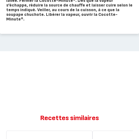
lavée. Fermer la Cocotte-Minute®. Dès que la vapeur
s’échappe, réduire la source de chauffe et laisser cuire selon le
temps indiqué. Veiller, au cours de la cuisson, à ce que la
soupape chuchote. Libérer la vapeur, ouvrir la Cocotte-
Minute®.
Recettes similaires
Petites
Cake