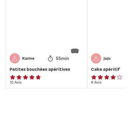
bouchées
apéritif
apéritives
55min
Karine
juju
Petites bouchées apéritives
Cake apéritif
ratings.4.7
10 Avis
ratings.3.9
8 Avis