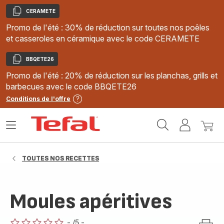
CERAMETE
Copier
Promo de l'été : 30% de réduction sur toutes nos poêles
et casseroles en céramique avec le code CERAMETE
BBQETE26
Copier
Promo de l'été : 20% de réduction sur les planchas, grills et
barbecues avec le code BBQETE26
Conditions de l'offre
Accueil
Ouvrir
Mon
Mon
Tefal
le
compte
panie
menu
TOUTES NOS RECETTES
Moules apéritives
-
/5
-