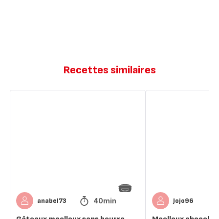
Recettes similaires
Gâteaux
Moelleux
moelleux
chocolat
sans
sans
beurre
beurre
40min
anabel73
Jojo96