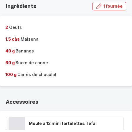
la
Ingrédients
1 fournée
gamme
complète
-
2
Oeufs
1.5 càs
Maizena
40 g
Bananes
60 g
Sucre de canne
100 g
Carrés de chocolat
Accessoires
Moule à 12 mini tartelettes Tefal