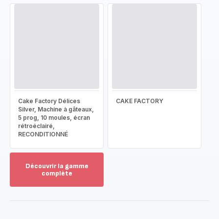
Cake Factory Délices
CAKE FACTORY
Silver, Machine à gâteaux,
5 prog, 10 moules, écran
rétroéclairé,
RECONDITIONNÉ
Découvrir la gamme
complète
Voir
plus...
-
Découvrir