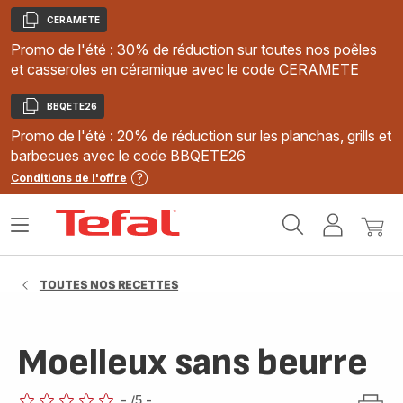
CERAMETE
Copier
Promo de l'été : 30% de réduction sur toutes nos poêles
et casseroles en céramique avec le code CERAMETE
BBQETE26
Copier
Promo de l'été : 20% de réduction sur les planchas, grills et
barbecues avec le code BBQETE26
Conditions de l'offre
Accueil
Ouvrir
Mon
Mon
Tefal
le
compte
panie
menu
TOUTES NOS RECETTES
Moelleux sans beurre
-
/5
-