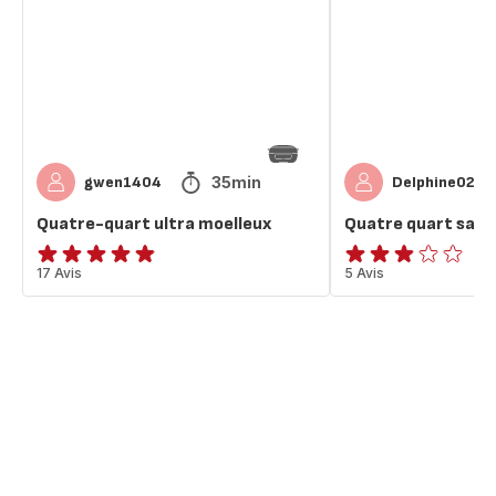
moelleux
beurre
35min
gwen1404
Delphine02
Quatre-quart ultra moelleux
Quatre quart sans
ratings.4.8
17 Avis
ratings.2.8
5 Avis