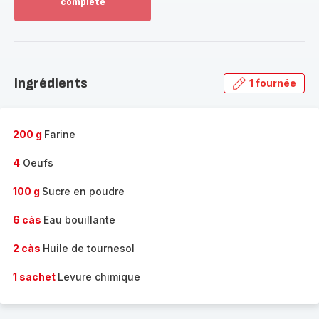
complète
Voir
plus...
-
Découvrir
la
Ingrédients
1 fournée
gamme
complète
-
200 g
Farine
4
Oeufs
100 g
Sucre en poudre
6 càs
Eau bouillante
2 càs
Huile de tournesol
1 sachet
Levure chimique