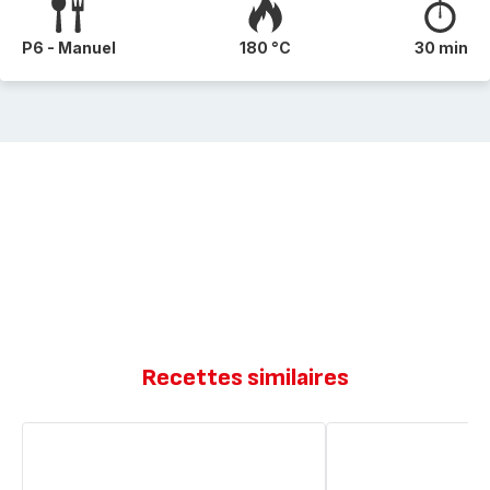
P6 - Manuel
180 °C
30 min
Recettes similaires
Quatre-
Quatre
quart
quart
ultra
sans