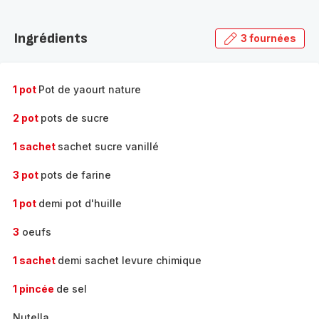
Découvrir
la
Ingrédients
3 fournées
gamme
complète
-
1 pot
Pot de yaourt nature
2 pot
pots de sucre
1 sachet
sachet sucre vanillé
3 pot
pots de farine
1 pot
demi pot d'huille
3
oeufs
1 sachet
demi sachet levure chimique
1 pincée
de sel
Nutella