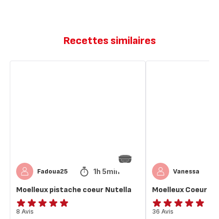
Recettes similaires
Moelleux
Moelleux
pistache
Coeur
coeur
coulant
Nutella
nutella
1h 5min
Fadoua25
Vanessa
Moelleux pistache coeur Nutella
Moelleux Coeur cou
ratings.4.9
8 Avis
ratings.4.8
36 Avis