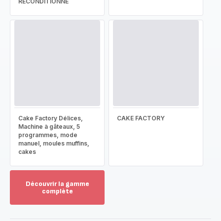
RECONDITIONNÉ
Cake Factory Délices,
CAKE FACTORY
Machine à gâteaux, 5
programmes, mode
manuel, moules muffins,
cakes
Découvrir la gamme
complète
Voir
plus...
-