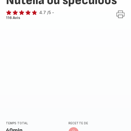
Nutella ou spéculoos
4.7
/5
-
ratings.4.7
116 Avis
TEMPS TOTAL
RECETTE DE
40min