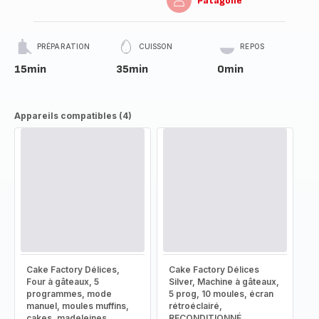
Patagone
PRÉPARATION
CUISSON
REPOS
15min
35min
0min
Appareils compatibles (4)
Cake Factory Délices,
Cake Factory Délices
Four à gâteaux, 5
Silver, Machine à gâteaux,
programmes, mode
5 prog, 10 moules, écran
manuel, moules muffins,
rétroéclairé,
cakes, madeleines,
RECONDITIONNÉ