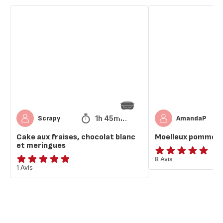
Cake
Moelleux
aux
pommes
fraises,
fraises
chocolat
blanc
et
meringues
1h 45min
Scrapy
AmandaP
Cake aux fraises, chocolat blanc
Moelleux pommes 
et meringues
ratings.4.9
8 Avis
Avis
1 Avis
5
étoiles
(moyenne)