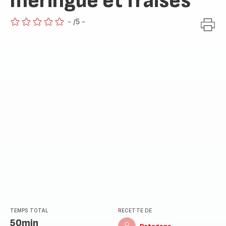
meringue et fraises
-
/5
-
ratings.0
TEMPS TOTAL
RECETTE DE
50min