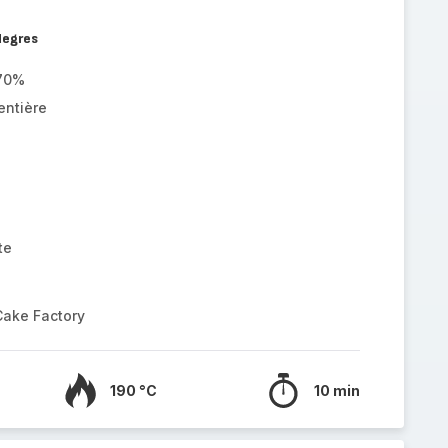
degres
 70%
entière
te
Cake Factory
190 °C
10 min