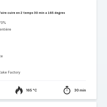
Faire cuire en 2 temps 30 min a 165 degres
 70%
entière
te
Cake Factory
165 °C
30 min