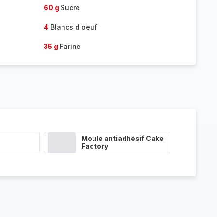
60 g
Sucre
4
Blancs d oeuf
35 g
Farine
Moule antiadhésif Cake
Factory