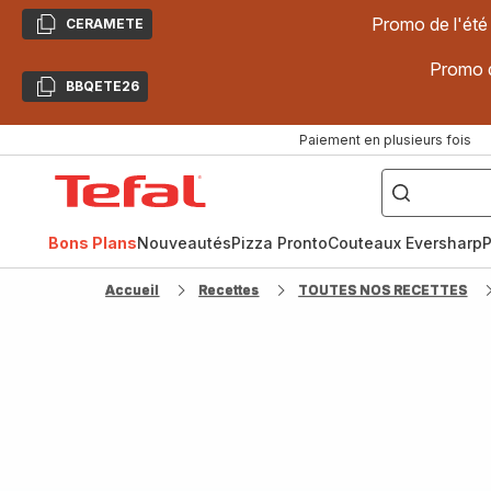
Promo de l'été
CERAMETE
Copier
Promo d
BBQETE26
Copier
Paiement en plusieurs fois
["Poêles
inox,
Accueil
Cake
Factory,
Tefal
Planchas,
Céramique..."]
Bons Plans
Nouveautés
Pizza Pronto
Couteaux Eversharp
P
Accueil
Recettes
TOUTES NOS RECETTES