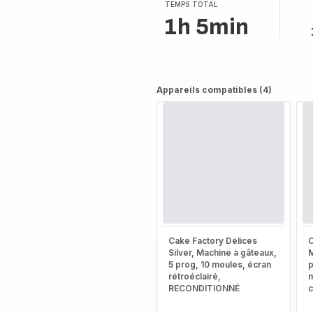
(moyenne)
TEMPS TOTAL
1h 5min
Appareils compatibles (4)
Cake Factory Délices
C
Silver, Machine à gâteaux,
M
5 prog, 10 moules, écran
rétroéclairé,
m
RECONDITIONNÉ