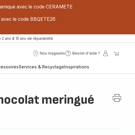
 céramique avec le code CERAMETE
ues avec le code BBQETE26
 2 ans & 15 ans de réparabilité
Nos magasins
Besoin d'aide ?
Nos
Besoin
Mon
Mon
magasins
d'aide
compte
panier
cessoires
Services & Recyclage
Inspirations
?
hocolat meringué