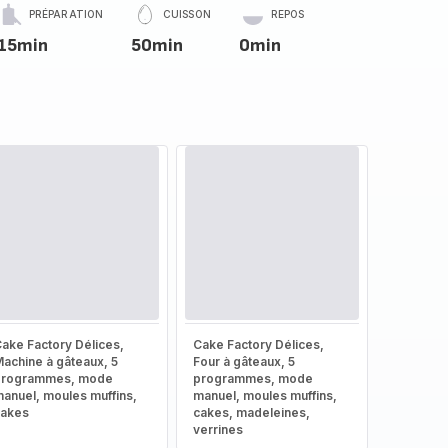
PRÉPARATION
CUISSON
REPOS
15min
50min
0min
ake Factory Délices,
Cake Factory Délices,
achine à gâteaux, 5
Four à gâteaux, 5
programmes, mode
programmes, mode
anuel, moules muffins,
manuel, moules muffins,
cakes
cakes, madeleines,
verrines