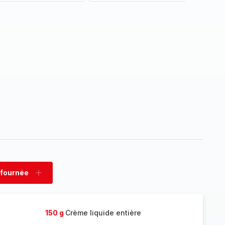
 fournée
rimer
Ajouter
née
fournée
150 g
Crème liquide entière