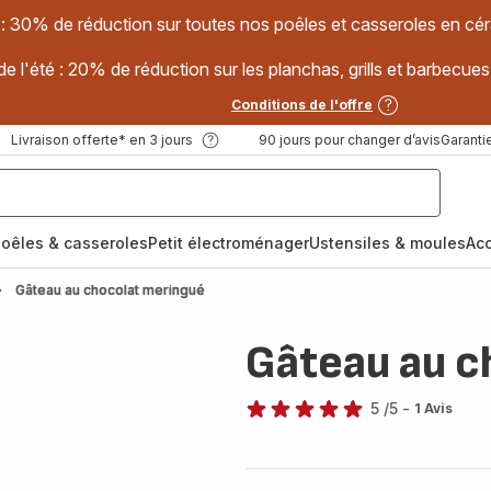
 : 30% de réduction sur toutes nos poêles et casseroles en
e l'été : 20% de réduction sur les planchas, grills et barbec
Conditions de l'offre
Livraison offerte* en 3 jours
90 jours pour changer d’avis
Garantie
oêles & casseroles
Petit électroménager
Ustensiles & moules
Ac
Gâteau au chocolat meringué
Gâteau au c
5
/5
-
1 Avis
Avis
5
étoiles