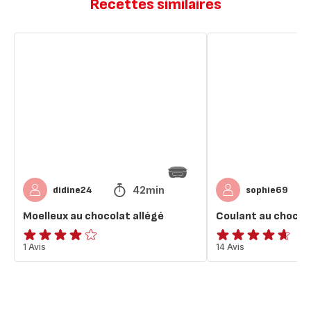
Recettes similaires
Moelleux
Coulant
au
au
chocolat
chocolat
allégé
allégé
42min
didine24
sophie69
Moelleux au chocolat allégé
Coulant au chocola
Avis
1 Avis
ratings.4.6
14 Avis
4
étoiles
(moyenne)