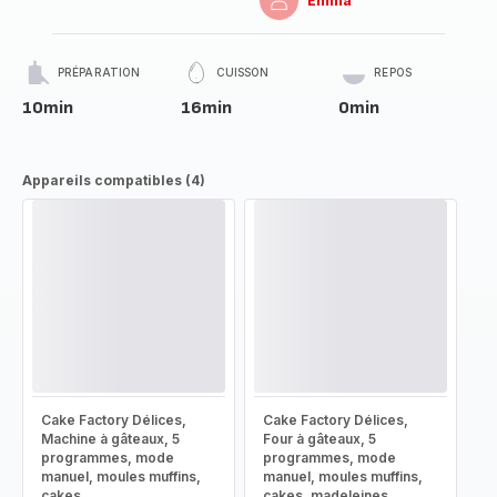
Emma
PRÉPARATION
CUISSON
REPOS
10min
16min
0min
Appareils compatibles (4)
Cake Factory Délices,
Cake Factory Délices,
Machine à gâteaux, 5
Four à gâteaux, 5
programmes, mode
programmes, mode
manuel, moules muffins,
manuel, moules muffins,
cakes
cakes, madeleines,