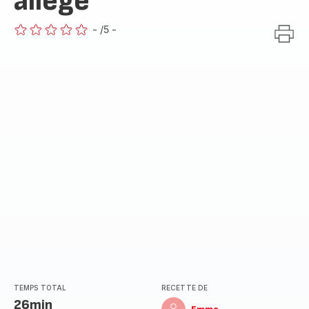
allégé
-
/5
-
ratings.0
TEMPS TOTAL
RECETTE DE
26min