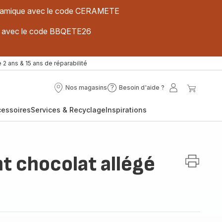
 céramique avec le code CERAMETE
ues avec le code BBQETE26
 2 ans & 15 ans de réparabilité
Nos magasins
Besoin d'aide ?
Nos
Besoin
Mon
Mon
magasins
d'aide
compte
panier
cessoires
Services & Recyclage
Inspirations
?
t chocolat allégé