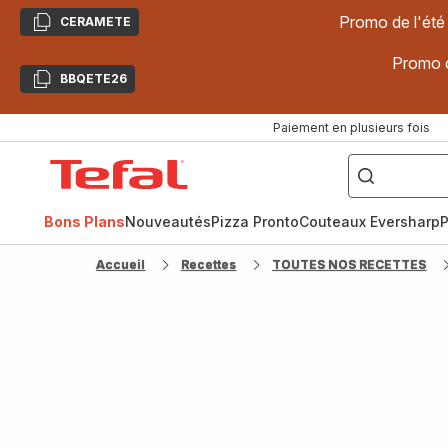
Promo de l'été
CERAMETE
Copier
Promo d
BBQETE26
Copier
Paiement en plusieurs fois
["Poêles
inox,
Accueil
Cake
Factory,
Tefal
Planchas,
Céramique..."]
Bons Plans
Nouveautés
Pizza Pronto
Couteaux Eversharp
P
Accueil
Recettes
TOUTES NOS RECETTES