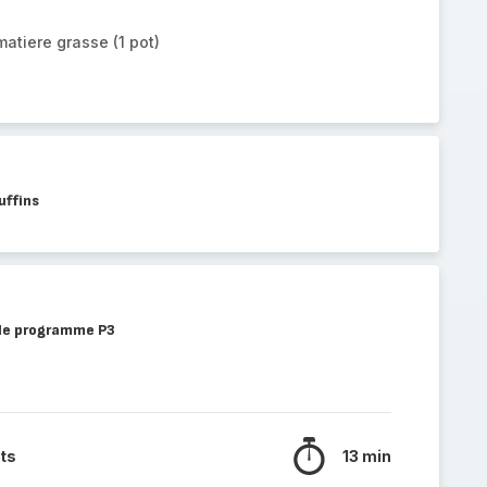
atiere grasse (1 pot)
uffins
 le programme P3
ts
13 min