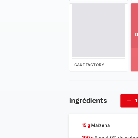
D
Vo
pl
-
Dé
CAKE FACTORY
la
g
co
-
Ingrédients
1
Supp
four
15 g
Maïzena
100 g
Yaourt 0% de matier