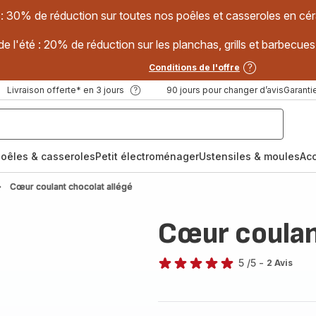
 : 30% de réduction sur toutes nos poêles et casseroles en
e l'été : 20% de réduction sur les planchas, grills et barbec
Conditions de l'offre
Livraison offerte* en 3 jours
90 jours pour changer d’avis
Garantie
oêles & casseroles
Petit électroménager
Ustensiles & moules
Ac
Cœur coulant chocolat allégé
Cœur coulan
5
/5
-
2 Avis
Avis
5
étoiles