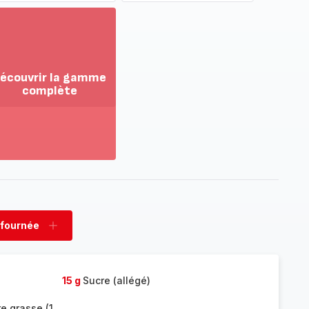
écouvrir la gamme
complète
ir
us...
couvrir
amme
mplète
 fournée
rimer
Ajouter
née
fournée
15 g
Sucre (allégé)
e grasse (1