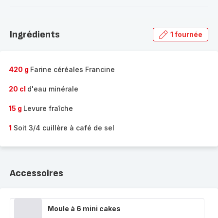
-
Découvrir
la
Ingrédients
1 fournée
gamme
complète
-
420 g
Farine céréales Francine
20 cl
d'eau minérale
15 g
Levure fraîche
1
Soit 3/4 cuillère à café de sel
Accessoires
Moule à 6 mini cakes