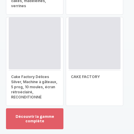
cakes, madeleines,
verrines
Cake Factory Délices
CAKE FACTORY
Silver, Machine à gâteaux,
5 prog, 10 moules, écran
rétroéclairé,
RECONDITIONNÉ
Découvrir la gamme
complète
Voir
plus...