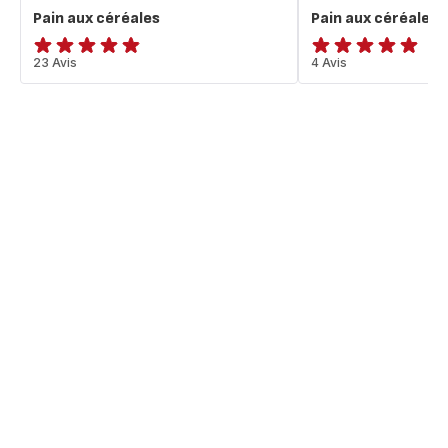
Pain aux céréales
Pain aux céréales
ratings.4.8
23 Avis
Avis
4 Avis
5
étoiles
(moyenne)