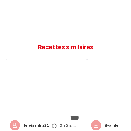
Recettes similaires
Pain
Pain
aux
aux
céréales
céréales
2h 2min
Heloise.dnz21
lilyangel