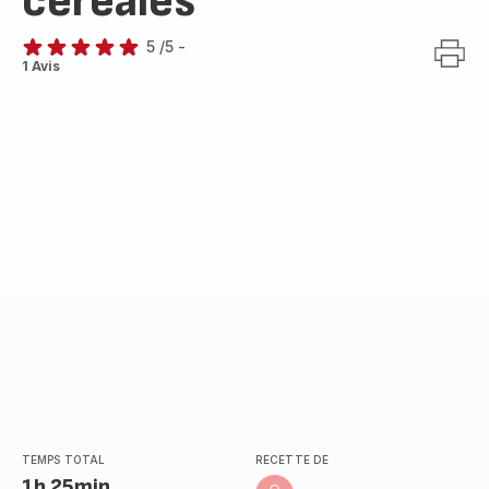
céréales
5
/5
-
Avis
1 Avis
5
étoiles
(moyenne)
TEMPS TOTAL
RECETTE DE
1h 25min