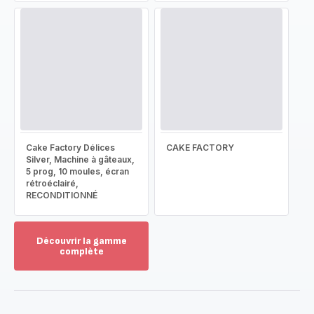
Cake Factory Délices
CAKE FACTORY
Silver, Machine à gâteaux,
5 prog, 10 moules, écran
rétroéclairé,
RECONDITIONNÉ
Découvrir la gamme
complète
Voir
plus...
-
Découvrir