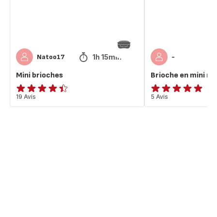
1h 15min
Natoo17
-
Mini brioches
Brioche en mini mu
ratings.4.4
19 Avis
Avis
5 Avis
5
étoiles
(moyenne)