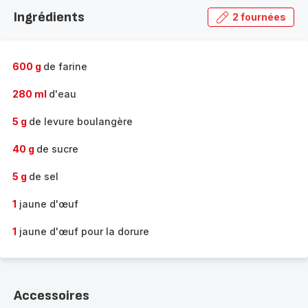
la
Ingrédients
2 fournées
gamme
complète
-
600 g
de farine
280 ml
d'eau
5 g
de levure boulangère
40 g
de sucre
5 g
de sel
1
jaune d'œuf
1
jaune d'œuf pour la dorure
Accessoires