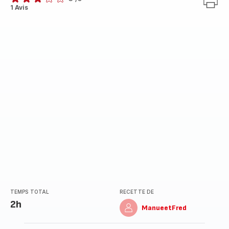
Avis
1 Avis
3
étoiles
(moyenne)
TEMPS TOTAL
RECETTE DE
2h
ManueetFred