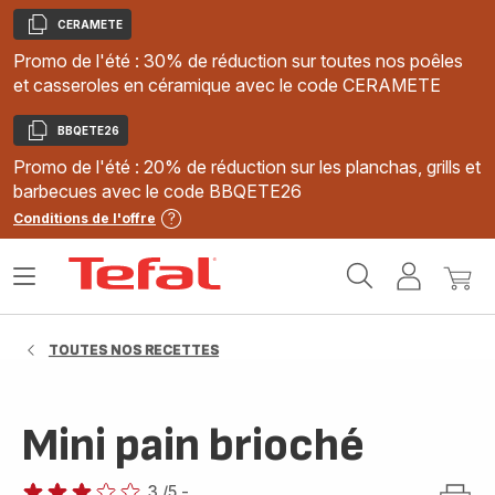
CERAMETE
Copier
Promo de l'été : 30% de réduction sur toutes nos poêles
et casseroles en céramique avec le code CERAMETE
BBQETE26
Copier
Promo de l'été : 20% de réduction sur les planchas, grills et
barbecues avec le code BBQETE26
Conditions de l'offre
Accueil
Ouvrir
Mon
Mon
Tefal
le
compte
panie
menu
TOUTES NOS RECETTES
Mini pain brioché
3
/5
-