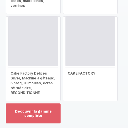
cakes, madeleines,
verrines
Cake Factory Délices
CAKE FACTORY
Silver, Machine à gâteaux,
5 prog, 10 moules, écran
rétroéclairé,
RECONDITIONNÉ
Découvrir la gamme
complète
Voir
plus...