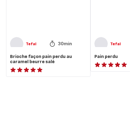
au
caramel
beurre
salé
30min
Tefal
Tefal
Brioche façon pain perdu au
Pain perdu
caramel beurre salé
ratings.NaN
ratings.NaN