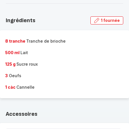
-
Découvrir
la
Ingrédients
1 fournée
gamme
complète
-
8 tranche
Tranche de brioche
500 ml
Lait
125 g
Sucre roux
3
Oeufs
1 càc
Cannelle
Accessoires