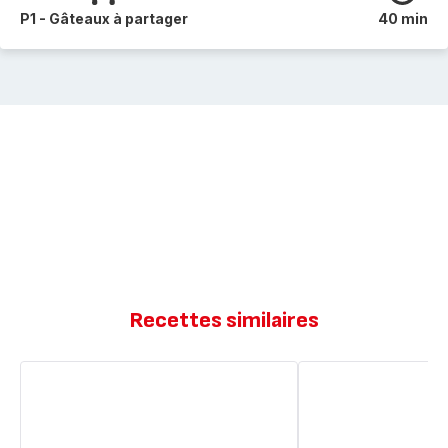
P1 - Gâteaux à partager
40 min
Recettes similaires
Brioche
Pain
façon
perdu
pain
perdu