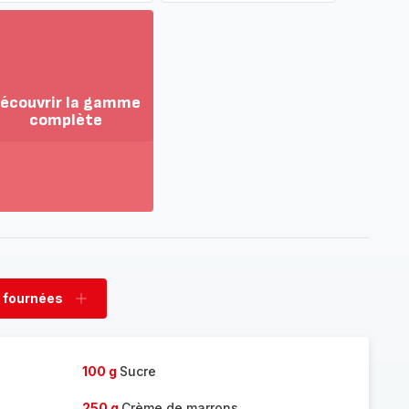
écouvrir la gamme
complète
ir
us...
couvrir
amme
mplète
 fournées
rimer
Ajouter
nées
fournées
100 g
Sucre
250 g
Crème de marrons