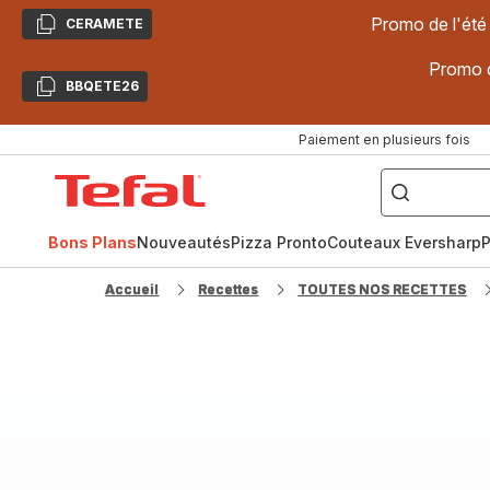
Promo de l'été
CERAMETE
Copier
Promo d
BBQETE26
Copier
Paiement en plusieurs fois
["Poêles
inox,
Accueil
Cake
Factory,
Tefal
Planchas,
Céramique..."]
Bons Plans
Nouveautés
Pizza Pronto
Couteaux Eversharp
P
Accueil
Recettes
TOUTES NOS RECETTES