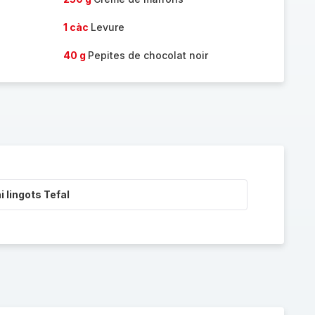
1 càc
Levure
40 g
Pepites de chocolat noir
i lingots Tefal