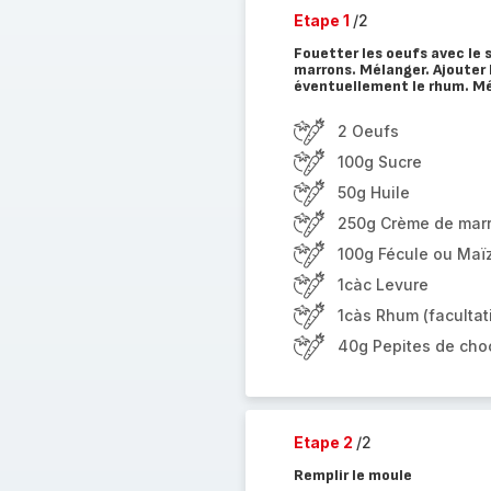
Etape 1
/2
Fouetter les oeufs avec le s
marrons. Mélanger. Ajouter l
éventuellement le rhum. Mél
2 Oeufs
100g Sucre
50g Huile
250g Crème de mar
100g Fécule ou Maï
1càc Levure
1càs Rhum (facultati
40g Pepites de choc
Etape 2
/2
Remplir le moule