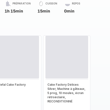
PRÉPARATION
CUISSON
REPOS
1h 15min
15min
0min
efal Cake Factory
Cake Factory Délices
Silver, Machine à gâteaux,
5 prog, 10 moules, écran
rétroéclairé,
RECONDITIONNÉ