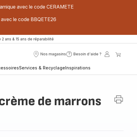
 céramique avec le code CERAMETE
ues avec le code BBQETE26
 2 ans & 15 ans de réparabilité
Nos magasins
Besoin d'aide ?
Nos
Besoin
Mon
Mon
magasins
d'aide
compte
panier
cessoires
Services & Recyclage
Inspirations
?
s crème de marrons