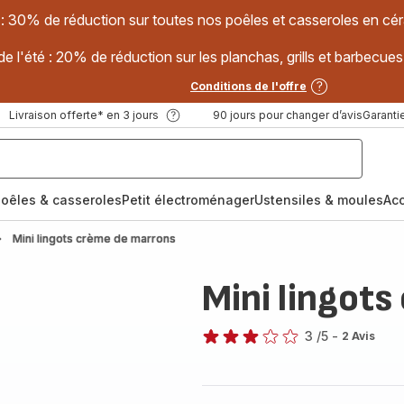
 : 30% de réduction sur toutes nos poêles et casseroles en
e l'été : 20% de réduction sur les planchas, grills et barbec
Conditions de l'offre
Livraison offerte* en 3 jours
90 jours pour changer d’avis
Garantie
oêles & casseroles
Petit électroménager
Ustensiles & moules
Ac
Mini lingots crème de marrons
Mini lingot
3
/5
-
2 Avis
Avis
3
étoiles