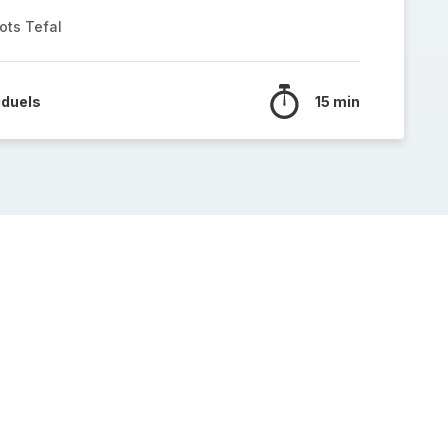
ots Tefal
iduels
15 min