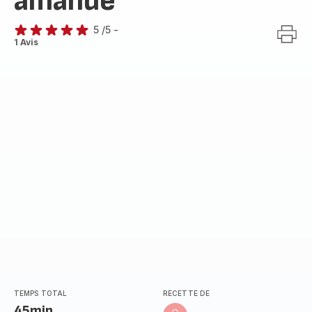
amande
5
/5
-
Avis
1 Avis
5
étoiles
(moyenne)
TEMPS TOTAL
RECETTE DE
45min