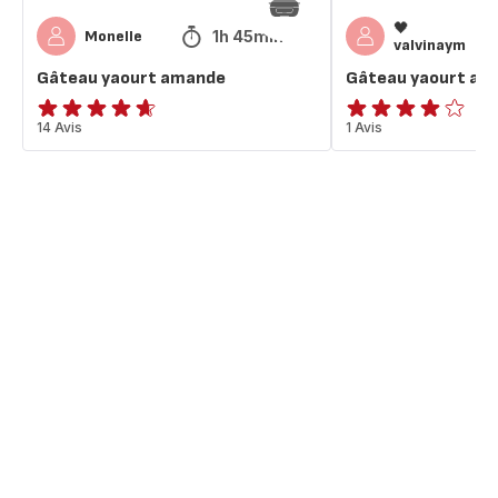
🖤
1h 45min
Monelle
valvinaym
Gâteau yaourt amande
Gâteau yaourt am
ratings.4.6
14 Avis
Avis
1 Avis
4
étoiles
(moyenne)