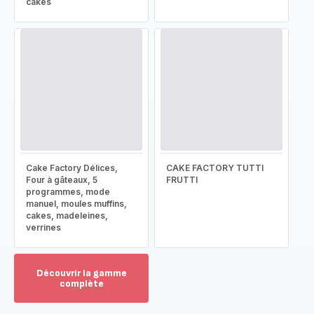
cakes
Cake Factory Délices,
CAKE FACTORY TUTTI
Four à gâteaux, 5
FRUTTI
programmes, mode
manuel, moules muffins,
cakes, madeleines,
verrines
Découvrir la gamme
complète
Voir
plus...