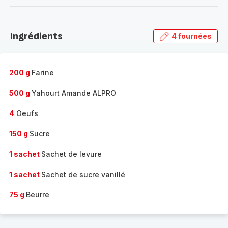
-
Découvrir
la
Ingrédients
4 fournées
gamme
complète
-
200 g
Farine
500 g
Yahourt Amande ALPRO
4
Oeufs
150 g
Sucre
1 sachet
Sachet de levure
1 sachet
Sachet de sucre vanillé
75 g
Beurre