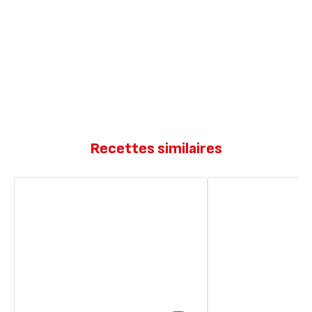
Recettes similaires
Gâteau
Gâteau
yaourt
yaourt
amande
amandes