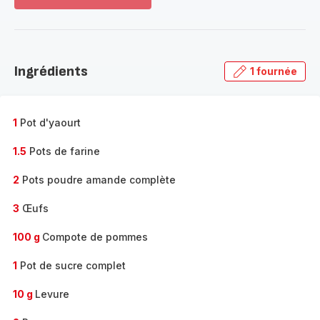
Voir
plus...
-
Découvrir
la
Ingrédients
1 fournée
gamme
complète
-
1
Pot d'yaourt
1.5
Pots de farine
2
Pots poudre amande complète
3
Œufs
100 g
Compote de pommes
1
Pot de sucre complet
10 g
Levure