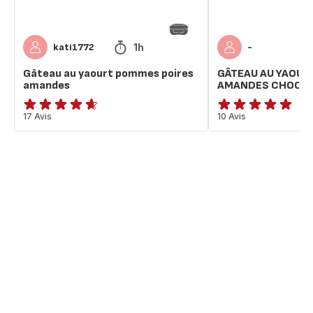
1h
kati1772
-
Gâteau au yaourt pommes poires
GÂTEAU AU YAOU
amandes
AMANDES CHOCO
ratings.4.6
17 Avis
ratings.4.8
10 Avis