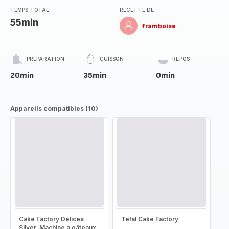
TEMPS TOTAL
RECETTE DE
55min
framboise
PRÉPARATION
CUISSON
REPOS
20min
35min
0min
Appareils compatibles (10)
Cake Factory Délices
Tefal Cake Factory
Silver, Machine à gâteaux,