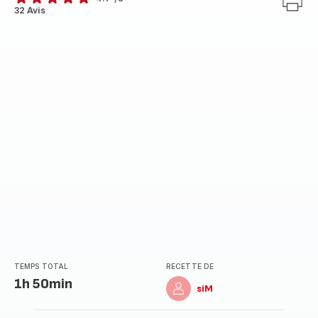
ratings.4.7
32 Avis
TEMPS TOTAL
RECETTE DE
1h 50min
siM