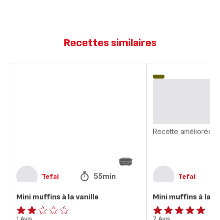
Recettes similaires
Mini
Mini
muffins
muffins
à
à
la
la
vanille
vanille
Recette améliorée
55min
Tefal
Tefal
Mini muffins à la vanille
Mini muffins à la va
Avis
1 Avis
Avis
7 Avis