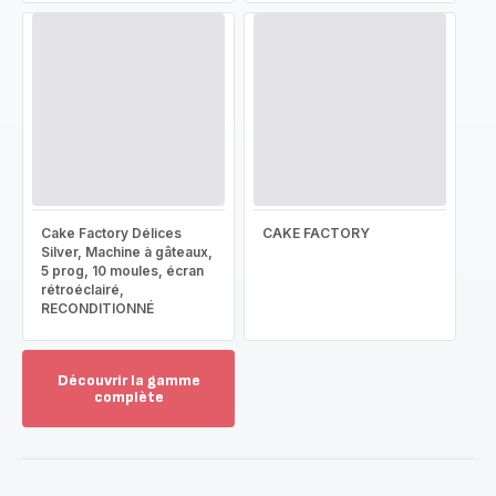
Cake Factory Délices
CAKE FACTORY
Silver, Machine à gâteaux,
5 prog, 10 moules, écran
rétroéclairé,
RECONDITIONNÉ
Découvrir la gamme
complète
Voir
plus...
-
Découvrir