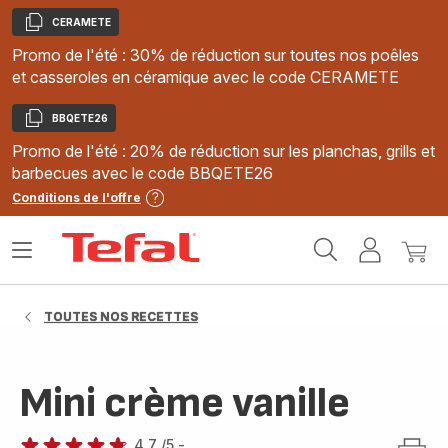
CERAMETE
Copier
Promo de l'été : 30% de réduction sur toutes nos poêles
et casseroles en céramique avec le code CERAMETE
BBQETE26
Copier
Promo de l'été : 20% de réduction sur les planchas, grills et
barbecues avec le code BBQETE26
Conditions de l'offre
Accueil
Ouvrir
Mon
Mon
Tefal
le
compte
panie
menu
TOUTES NOS RECETTES
Mini crème vanille
4.7
/5
-