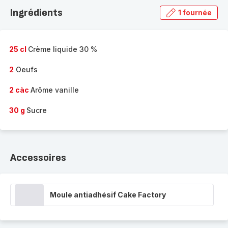
la
Ingrédients
1 fournée
gamme
complète
-
25 cl
Crème liquide 30 %
2
Oeufs
2 càc
Arôme vanille
30 g
Sucre
Accessoires
Moule antiadhésif Cake Factory