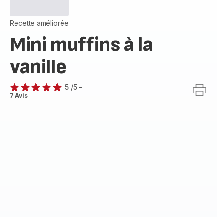
Recette améliorée
Mini muffins à la
vanille
5
/5
-
Avis
7 Avis
5
étoiles
(moyenne)