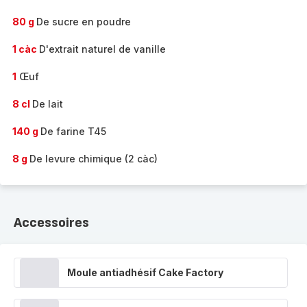
80 g
De sucre en poudre
1 càc
D'extrait naturel de vanille
1
Œuf
8 cl
De lait
140 g
De farine T45
8 g
De levure chimique (2 càc)
Accessoires
Moule antiadhésif Cake Factory