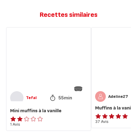
Recettes similaires
Mini
Muffins
muffins
à
à
la
la
vanille
vanille
Adeline27
55min
Tefal
Muffins à la vanille
Mini muffins à la vanille
ratings.4.8
37 Avis
Avis
1 Avis
2
étoiles