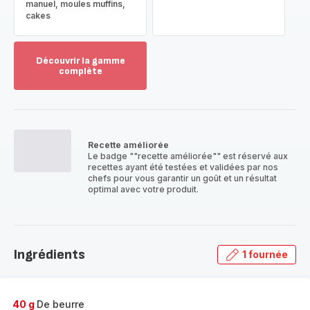
manuel, moules muffins,
cakes
Découvrir la gamme
complète
Voir
plus...
-
Découvrir
la
Recette améliorée
gamme
Le badge ""recette améliorée"" est réservé aux
complète
recettes ayant été testées et validées par nos
-
chefs pour vous garantir un goût et un résultat
optimal avec votre produit.
Ingrédients
1 fournée
40 g
De beurre