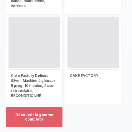
cakes, madeleines,
verrines
Cake Factory Délices
CAKE FACTORY
Silver, Machine à gâteaux,
5 prog, 10 moules, écran
rétroéclairé,
RECONDITIONNÉ
Découvrir la gamme
complète
Voir
plus...