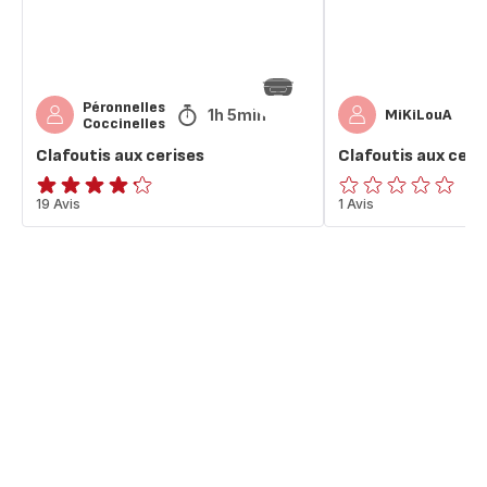
Péronnelles
1h 5min
MiKiLouA
Coccinelles
Clafoutis aux cerises
Clafoutis aux ceri
ratings.4.2
19 Avis
ratings.0
1 Avis