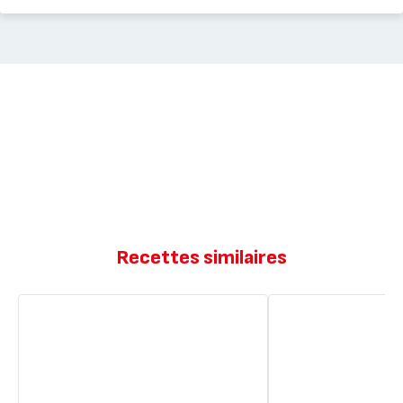
Recettes similaires
Clafoutis
Clafoutis
aux
aux
cerises
cerises