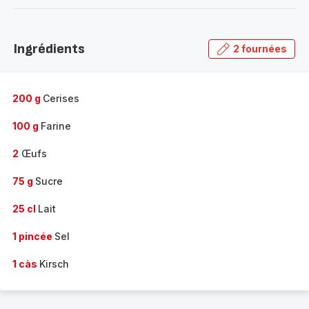
-
Découvrir
la
Ingrédients
2 fournées
gamme
complète
-
200 g
Cerises
100 g
Farine
2
Œufs
75 g
Sucre
25 cl
Lait
1 pincée
Sel
1 càs
Kirsch