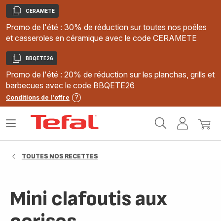
CERAMETE
Copier
Promo de l'été : 30% de réduction sur toutes nos poêles
et casseroles en céramique avec le code CERAMETE
BBQETE26
Copier
Promo de l'été : 20% de réduction sur les planchas, grills et
barbecues avec le code BBQETE26
Conditions de l'offre
Accueil
Ouvrir
Mon
Mon
Tefal
le
compte
panie
menu
TOUTES NOS RECETTES
Mini clafoutis aux