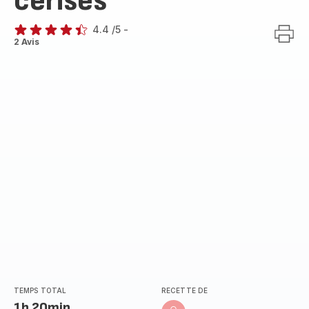
cerises
4.4
/5
-
ratings.4.4
2 Avis
TEMPS TOTAL
RECETTE DE
1h 20min