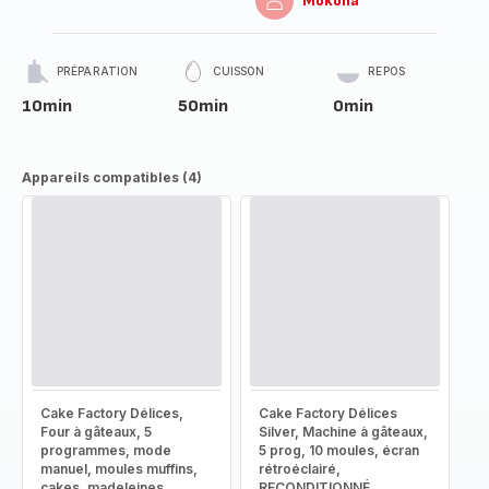
Mokona
PRÉPARATION
CUISSON
REPOS
10min
50min
0min
Appareils compatibles (4)
Cake Factory Délices,
Cake Factory Délices
Four à gâteaux, 5
Silver, Machine à gâteaux,
programmes, mode
5 prog, 10 moules, écran
manuel, moules muffins,
rétroéclairé,
cakes, madeleines,
RECONDITIONNÉ