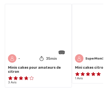
Minis
Mini
cakes
cakes
pour
citron
amateurs
🍋
de
citron
35min
-
SuperMom31
Minis cakes pour amateurs de
Mini cakes citron 
citron
Avis
1 Avis
ratings.3.7
3 Avis
5
étoiles
(moyenne)