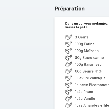
Préparation
Dans un bol vous mélangez 
versez la pâte.
3 Oeufs
100g Farine
100g Maïzena
80g Sucre canne
100g Raisin sec
60g Beurre 41%
1 Levure chimique
1pincée Bicarbonate
1càs Rhum
1càc Vanille
1càs Amandes effil