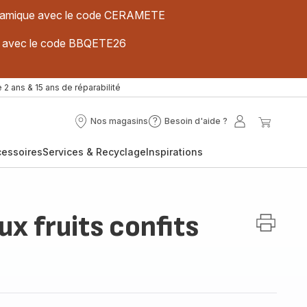
 céramique avec le code CERAMETE
ues avec le code BBQETE26
 2 ans & 15 ans de réparabilité
Nos magasins
Besoin d'aide ?
Nos
Besoin
Mon
Mon
magasins
d'aide
compte
panier
cessoires
Services & Recyclage
Inspirations
?
ux fruits confits