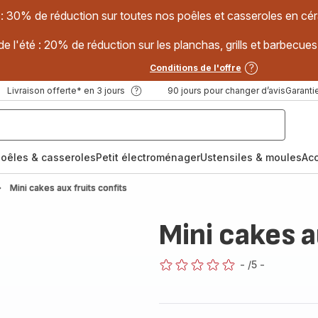
 : 30% de réduction sur toutes nos poêles et casseroles en
e l'été : 20% de réduction sur les planchas, grills et barbec
Conditions de l'offre
Livraison offerte* en 3 jours
90 jours pour changer d’avis
Garantie
oêles & casseroles
Petit électroménager
Ustensiles & moules
Ac
Mini cakes aux fruits confits
Mini cakes a
-
/5
-
ratings.0