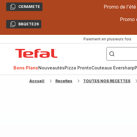
Promo de l'été
CERAMETE
Copier
Promo d
BBQETE26
Copier
Paiement en plusieurs fois
["Poêles
inox,
Accueil
Cake
Factory,
Tefal
Planchas,
Céramique..."]
Bons Plans
Nouveautés
Pizza Pronto
Couteaux Eversharp
P
Accueil
Recettes
TOUTES NOS RECETTES