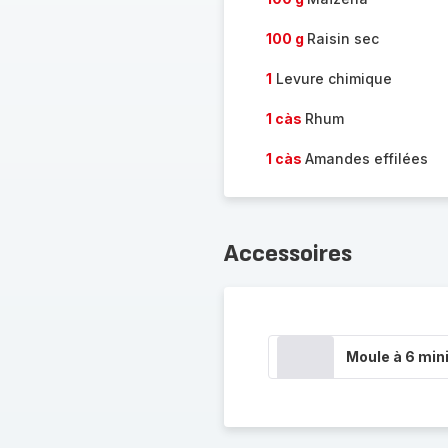
100 g
Raisin sec
1
Levure chimique
1 càs
Rhum
1 càs
Amandes effilées
Accessoires
Moule à 6 min