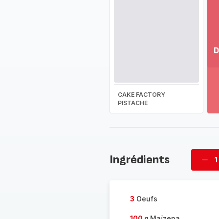
D
Vo
pl
-
CAKE FACTORY
Dé
PISTACHE
la
g
co
-
Ingrédients
1
Supp
four
3
Oeufs
100 g
Maïzena