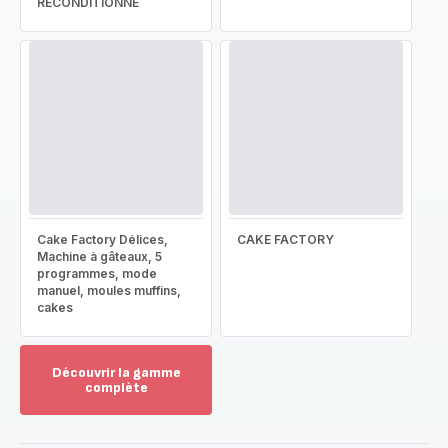
RECONDITIONNÉ
Cake Factory Délices,
CAKE FACTORY
Machine à gâteaux, 5
programmes, mode
manuel, moules muffins,
cakes
Découvrir la gamme
complète
Voir
plus...
-