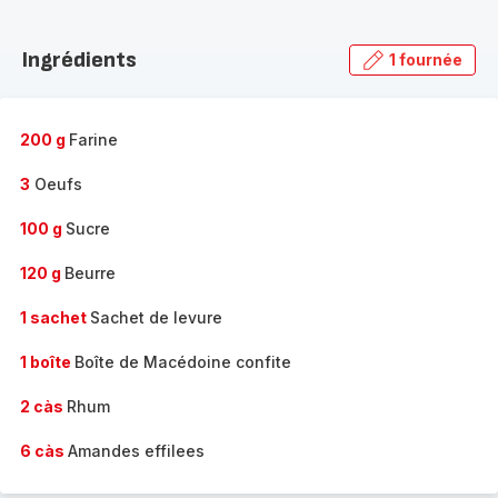
Découvrir
la
Ingrédients
1 fournée
gamme
complète
-
200 g
Farine
3
Oeufs
100 g
Sucre
120 g
Beurre
1 sachet
Sachet de levure
1 boîte
Boîte de Macédoine confite
2 càs
Rhum
6 càs
Amandes effilees