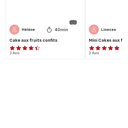
40min
Hélène
Linecea
Cake aux fruits confits
Mini Cakes aux frui
ratings.4.4
3 Avis
Avis
2 Avis
5
étoiles
(moyenne)