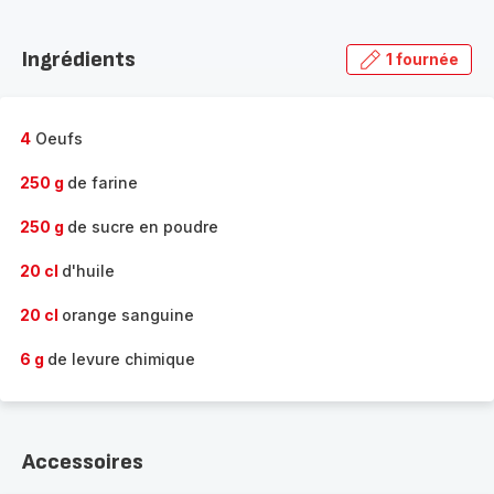
Découvrir
la
Ingrédients
1 fournée
gamme
complète
-
4
Oeufs
250 g
de farine
250 g
de sucre en poudre
20 cl
d'huile
20 cl
orange sanguine
6 g
de levure chimique
Accessoires