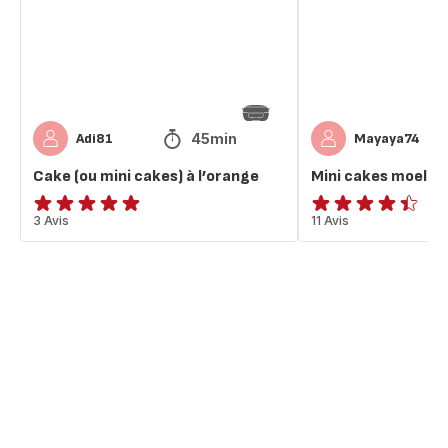
à
l'orange
l’orange
45min
Adi81
Mayaya74
Cake (ou mini cakes) à l’orange
Mini cakes moelleu
Avis
3 Avis
ratings.4.4
11 Avis
5
étoiles
(moyenne)