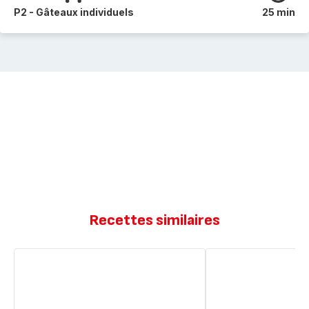
P2 - Gâteaux individuels
25 min
Recettes similaires
Cake
Mini
(ou
cakes
mini
moelleux
cakes)
à