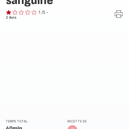
sanguine
1
/5
-
Avis
2 Avis
1
étoile
(moyenne)
TEMPS TOTAL
RECETTE DE
40min