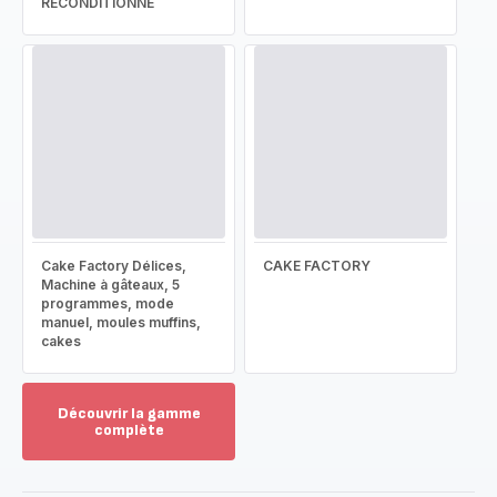
RECONDITIONNÉ
Cake Factory Délices,
CAKE FACTORY
Machine à gâteaux, 5
programmes, mode
manuel, moules muffins,
cakes
Découvrir la gamme
complète
Voir
plus...
-