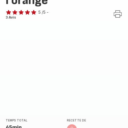
l’orange
5
/5
-
Avis
3 Avis
5
étoiles
(moyenne)
TEMPS TOTAL
RECETTE DE
45min