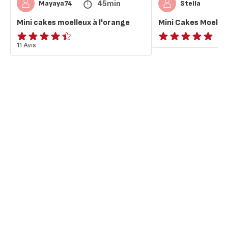
45min
Mayaya74
Stella
Mini cakes moelleux à l'orange
Mini Cakes Moelleu
ratings.4.4
11 Avis
Avis
5
étoiles
(moyenne)