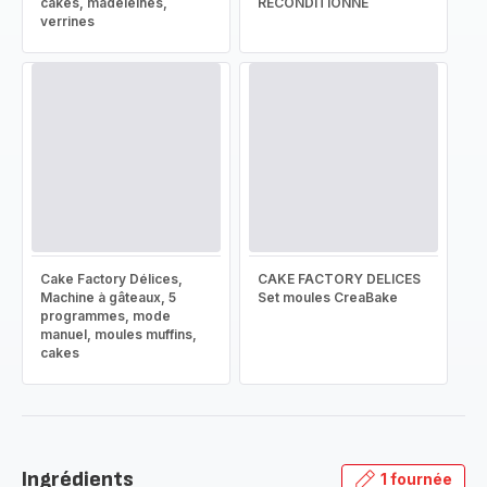
cakes, madeleines,
RECONDITIONNÉ
verrines
Cake Factory Délices,
CAKE FACTORY DELICES
Machine à gâteaux, 5
Set moules CreaBake
programmes, mode
manuel, moules muffins,
cakes
Ingrédients
1 fournée