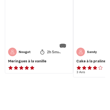
à
à
la
la
vanille
praline
rose
2h 5min
Nougat
Sandy
Meringues à la vanille
Cake à la praline r
ratings.NaN
Avis
3 Avis
4
étoiles
(moyenne)