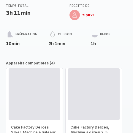
TEMPS TOTAL
RECETTE DE
3h 11min
tiph71
PRÉPARATION
CUISSON
REPOS
10min
2h 1min
1h
Appareils compatibles (4)
Cake Factory Délices
Cake Factory Délices,
Silver, Machine à gâteaux,
Machine à gâteaux, 5