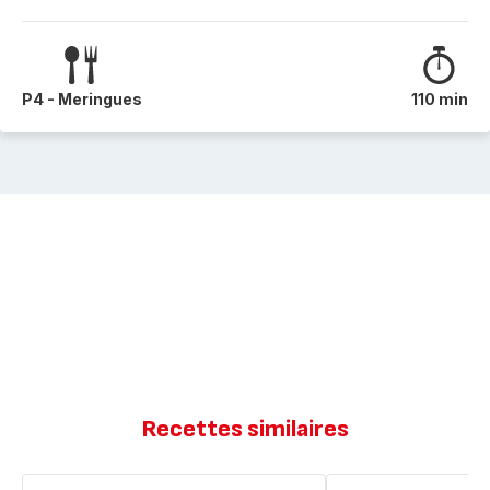
P4 - Meringues
110 min
Recettes similaires
Meringues
Cake