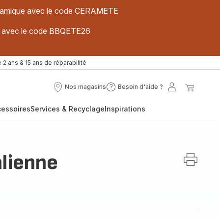
 céramique avec le code CERAMETE
ues avec le code BBQETE26
 2 ans & 15 ans de réparabilité
Nos magasins
Besoin d'aide ?
Nos
Besoin
Mon
Mon
magasins
d'aide
compte
panier
cessoires
Services & Recyclage
Inspirations
?
alienne