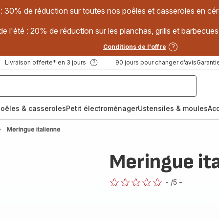
 : 30% de réduction sur toutes nos poêles et casseroles en
e l'été : 20% de réduction sur les planchas, grills et barbec
Conditions de l'offre
Livraison offerte* en 3 jours
90 jours pour changer d’avis
Garantie
oêles & casseroles
Petit électroménager
Ustensiles & moules
Ac
Meringue italienne
Meringue it
-
/5
-
ratings.0