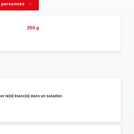
 personnes
rimer
Ajouter
sonnes
personnes
250 g
rser le(s) blanc(s) dans un saladier.