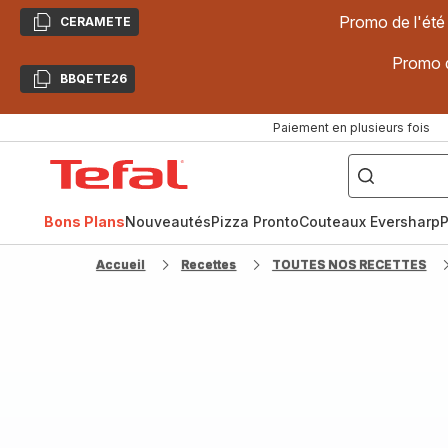
Promo de l'été
CERAMETE
Copier
Promo d
BBQETE26
Copier
Paiement en plusieurs fois
["Poêles
inox,
Accueil
Cake
Factory,
Tefal
Planchas,
Céramique..."]
Bons Plans
Nouveautés
Pizza Pronto
Couteaux Eversharp
P
Accueil
Recettes
TOUTES NOS RECETTES