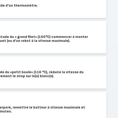
'aide d'un thermomètre.
 stade du « grand filet» (100°C) commencer à monter
fouet (ou d'un robot à la vitesse maximale).
de du «petit boulé» (116 °C), réduire la vitesse du
ement le sirop sur le(s) blanc(s).
ncorporé, remettre le batteur à vitesse maximale et
inutes.