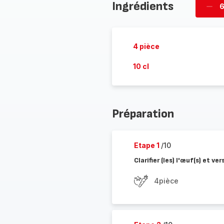
Ingrédients
6
Supp
per
4 pièce
10 cl
Préparation
Etape 1
/10
Clarifier (les) l'œuf(s) et ve
4pièce