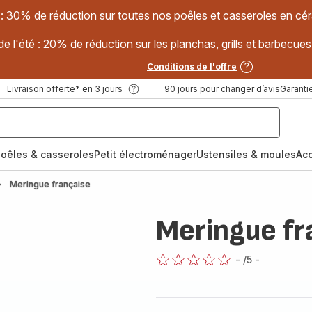
 : 30% de réduction sur toutes nos poêles et casseroles en
e l'été : 20% de réduction sur les planchas, grills et barbec
Conditions de l'offre
Livraison offerte* en 3 jours
90 jours pour changer d’avis
Garantie
oêles & casseroles
Petit électroménager
Ustensiles & moules
Ac
Meringue française
Meringue fr
-
/5
-
ratings.0