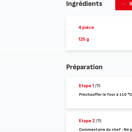
Ingrédients
6
Supp
per
4 pièce
125 g
Préparation
Etape 1
/15
Préchauffer le four à 110 °C 
Etape 2
/15
Commentaire du chef : Ne pa