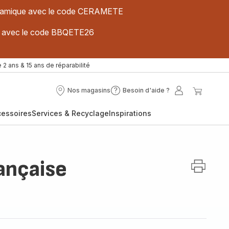
 céramique avec le code CERAMETE
ues avec le code BBQETE26
 2 ans & 15 ans de réparabilité
Nos magasins
Besoin d'aide ?
Nos
Besoin
Mon
Mon
magasins
d'aide
compte
panier
cessoires
Services & Recyclage
Inspirations
?
ançaise