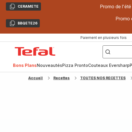
Promo de l'été
CERAMETE
Copier
Promo d
BBQETE26
Copier
Paiement en plusieurs fois
["Poêles
inox,
Accueil
Cake
Factory,
Tefal
Planchas,
Céramique..."]
Bons Plans
Nouveautés
Pizza Pronto
Couteaux Eversharp
P
Accueil
Recettes
TOUTES NOS RECETTES