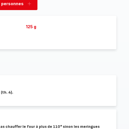
 personnes
rimer
Ajouter
sonnes
personnes
125 g
(th. 4).
s chauffer le four à plus de 110° sinon les meringues