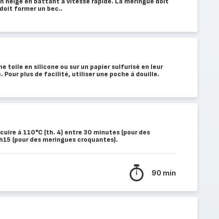
s en neige en battant à vitesse rapide. La meringue doit
doit former un bec..
e toile en silicone ou sur un papier sulfurisé en leur
Pour plus de facilité, utiliser une poche à douille.
 cuire à 110°C (th. 4) entre 30 minutes (pour des
h15 (pour des meringues croquantes).
90 min