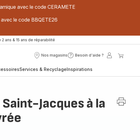
 céramique avec le code CERAMETE
ues avec le code BBQETE26
 2 ans & 15 ans de réparabilité
Nos magasins
Besoin d'aide ?
Nos
Besoin
Mon
Mon
magasins
d'aide
compte
panier
cessoires
Services & Recyclage
Inspirations
?
 Saint-Jacques à la
vrée