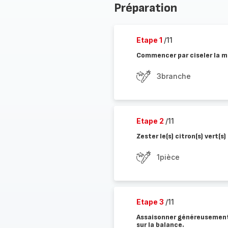
Préparation
Etape 1
/11
Commencer par ciseler la 
3branche
Etape 2
/11
Zester le(s) citron(s) vert(s)
1pièce
Etape 3
/11
Assaisonner généreusement e
sur la balance.