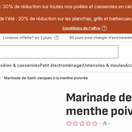
 : 30% de réduction sur toutes nos poêles et casseroles en
e l'été : 20% de réduction sur les planchas, grills et barbec
Conditions de l'offre
Livraison offerte* en 3 jours
90 jours pour changer d’avis
Garantie
oêles & casseroles
Petit électroménager
Ustensiles & moules
Ac
Marinade de Saint-Jacques à la menthe poivrée
Marinade de
menthe poi
-
/5
-
ratings.0