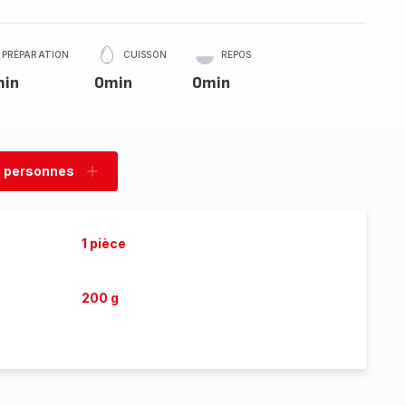
PRÉPARATION
CUISSON
REPOS
min
0min
0min
 personnes
rimer
Ajouter
sonnes
personnes
1 pièce
200 g