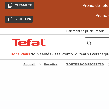
Promo de l'été
CERAMETE
Copier
Promo d
BBQETE26
Copier
Paiement en plusieurs fois
["Poêles
inox,
Accueil
Cake
Factory,
Tefal
Planchas,
Céramique..."]
Bons Plans
Nouveautés
Pizza Pronto
Couteaux Eversharp
P
Accueil
Recettes
TOUTES NOS RECETTES