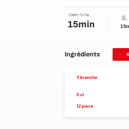
TEMPS TOTAL
15min
15
Ingrédients
6
Supp
per
3 branche
5 cl
12 pièce