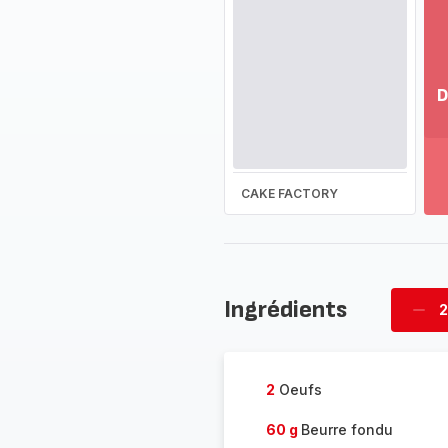
D
Vo
pl
-
Dé
CAKE FACTORY
la
g
co
-
Ingrédients
2
Supp
four
2
Oeufs
60 g
Beurre fondu