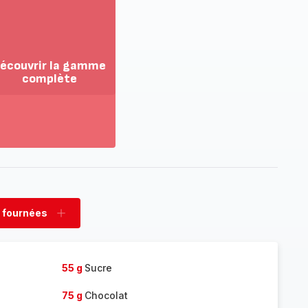
écouvrir la gamme
complète
ir
us...
couvrir
amme
mplète
 fournées
rimer
Ajouter
nées
fournées
55 g
Sucre
75 g
Chocolat