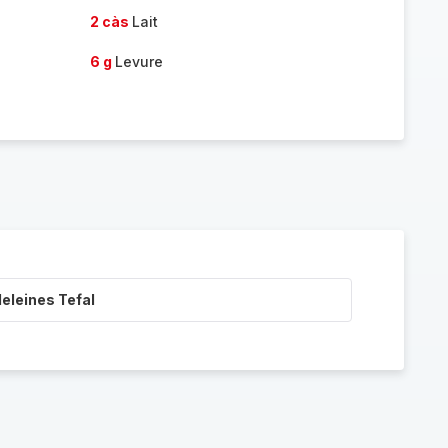
2 càs
Lait
6 g
Levure
eleines Tefal