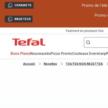
Promo de l'été
CERAMETE
Copier
Promo d
BBQETE26
Copier
Paiement en plusieurs fois
["Poêles
inox,
Accueil
Cake
Factory,
Tefal
Planchas,
Céramique..."]
Bons Plans
Nouveautés
Pizza Pronto
Couteaux Eversharp
P
Accueil
Recettes
TOUTES NOS RECETTES