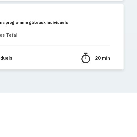
ins programme gâteaux individuels
es Tefal
iduels
20 min