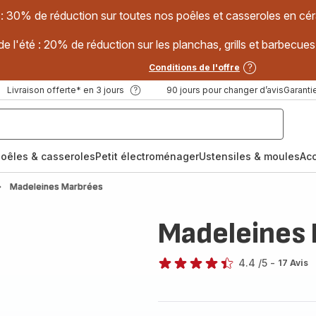
 : 30% de réduction sur toutes nos poêles et casseroles en
e l'été : 20% de réduction sur les planchas, grills et barbec
Conditions de l'offre
Livraison offerte* en 3 jours
90 jours pour changer d’avis
Garantie
oêles & casseroles
Petit électroménager
Ustensiles & moules
Ac
Madeleines Marbrées
Madeleines
4.4
/5
-
17 Avis
ratings.4.4