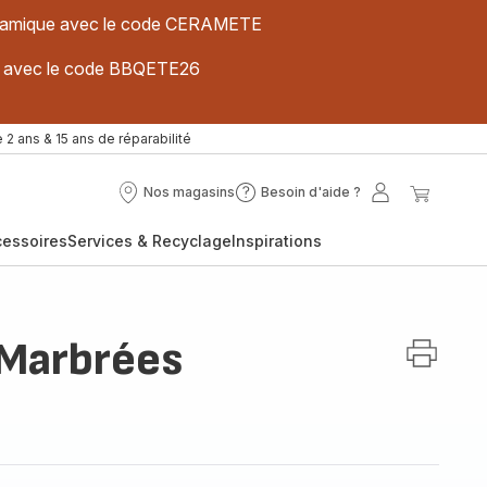
 céramique avec le code CERAMETE
ues avec le code BBQETE26
 2 ans & 15 ans de réparabilité
Nos magasins
Besoin d'aide ?
Nos
Besoin
Mon
Mon
magasins
d'aide
compte
panier
cessoires
Services & Recyclage
Inspirations
?
 Marbrées