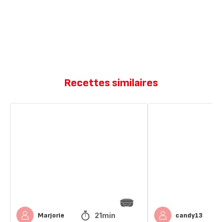
Recettes similaires
Madeleines
Madeleines
espagnoles
Espagnoles
au
au
citron
citron
21min
Marjorie
candy13