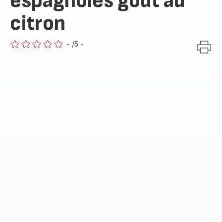
espagnoles goût au
citron
-
/5
-
ratings.0