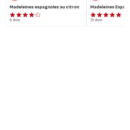
Madeleines espagnoles au citron
Madeleines Espagn
ratings.4.2
6 Avis
Avis
15 Avis
5
étoiles
(moyenne)