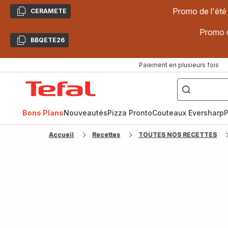
Promo de l'été
CERAMETE
Copier
Promo d
BBQETE26
Copier
Paiement en plusieurs fois
["Poêles
inox,
Accueil
Cake
Factory,
Tefal
Planchas,
Céramique..."]
Bons Plans
Nouveautés
Pizza Pronto
Couteaux Eversharp
P
Accueil
Recettes
TOUTES NOS RECETTES