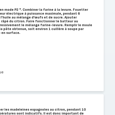
en mode P2 °. Combiner la farine à la levure. Fouetter
teur électrique à puissance maximale, pendant 6
 l’huile au mélange d’œufs et de sucre. Ajouter
 râpé du citron. Faire fonctionner le batteur au
essivement le mélange farine-levure. Remplir le moule
a pâte obtenue, soit environ 1 cuillère à soupe par
 en surface.
ue
ner les madeleines espagnoles au citron, pendant 10
ratures sont indicatifs. Il est donc important de