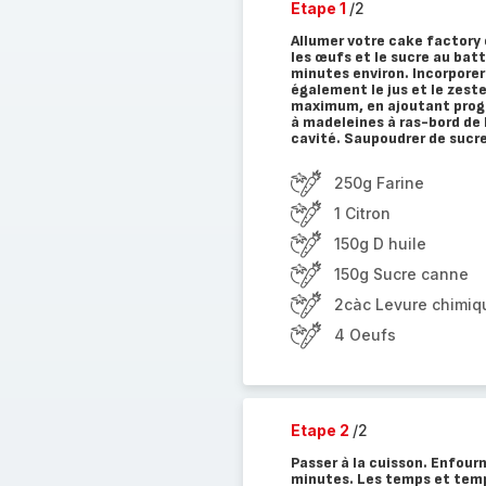
Etape 1
/2
Allumer votre cake factory 
les œufs et le sucre au bat
minutes environ. Incorporer
également le jus et le zeste
maximum, en ajoutant progr
à madeleines à ras-bord de l
cavité. Saupoudrer de sucre
250g Farine
1 Citron
150g D huile
150g Sucre canne
2càc Levure chimiq
4 Oeufs
Etape 2
/2
Passer à la cuisson. Enfour
minutes. Les temps et tempé