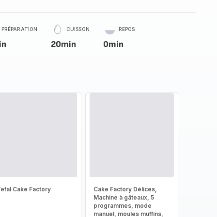
PRÉPARATION
CUISSON
REPOS
in
20min
0min
efal Cake Factory
Cake Factory Délices,
Machine à gâteaux, 5
programmes, mode
manuel, moules muffins,