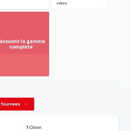
cakes
écouvrir la gamme
complète
ir
us...
couvrir
amme
mplète
 fournées
rimer
Ajouter
nées
fournées
1
Citron