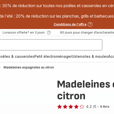
 : 30% de réduction sur toutes nos poêles et casseroles en
e l'été : 20% de réduction sur les planchas, grills et barbec
Conditions de l'offre
Livraison offerte* en 3 jours
90 jours pour changer d’avis
Garantie
oêles & casseroles
Petit électroménager
Ustensiles & moules
Ac
Madeleines espagnoles au citron
Madeleines 
citron
4.2
/5
-
6 Avis
ratings.4.2