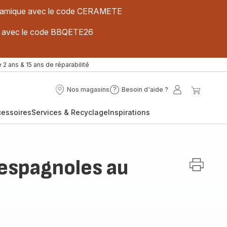
 céramique avec le code CERAMETE
ues avec le code BBQETE26
 2 ans & 15 ans de réparabilité
Nos magasins
Besoin d'aide ?
Nos
Besoin
Mon
Mon
magasins
d'aide
compte
panier
cessoires
Services & Recyclage
Inspirations
?
espagnoles au