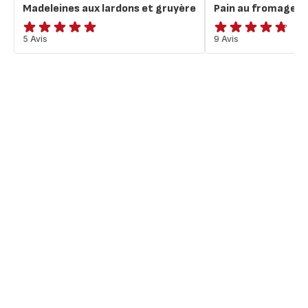
Madeleines aux lardons et gruyère
Pain au fromage e
Avis
5 Avis
ratings.4.7
9 Avis
5
étoiles
(moyenne)