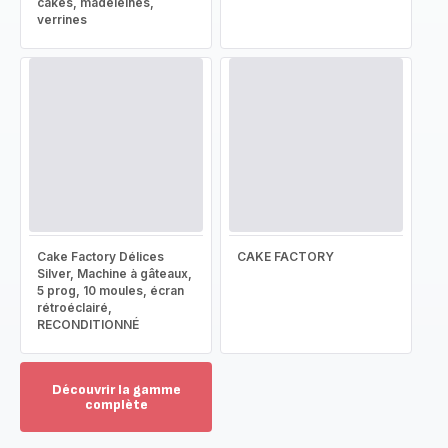
cakes, madeleines,
verrines
Cake Factory Délices
CAKE FACTORY
Silver, Machine à gâteaux,
5 prog, 10 moules, écran
rétroéclairé,
RECONDITIONNÉ
Découvrir la gamme
complète
Voir
plus...