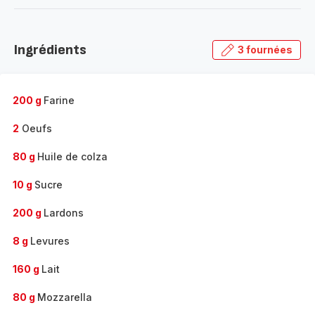
-
Découvrir
la
Ingrédients
3 fournées
gamme
complète
-
200 g
Farine
2
Oeufs
80 g
Huile de colza
10 g
Sucre
200 g
Lardons
8 g
Levures
160 g
Lait
80 g
Mozzarella