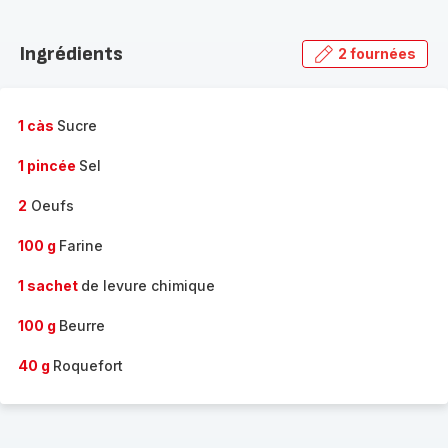
Découvrir
la
Ingrédients
2 fournées
gamme
complète
-
1 càs
Sucre
1 pincée
Sel
2
Oeufs
100 g
Farine
1 sachet
de levure chimique
100 g
Beurre
40 g
Roquefort