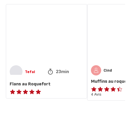
Flans
Muffins
au
au
Roquefort
roquefort
Cind
23min
Tefal
Muffins au roquef
Flans au Roquefort
ratings.4.4
4 Avis
ratings.NaN