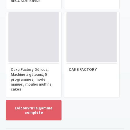
RECONDITIONNÉ
Cake Factory Délices,
CAKE FACTORY
Machine à gâteaux, 5
programmes, mode
manuel, moules muffins,
cakes
Découvrir la gamme
complète
Voir
plus...
-