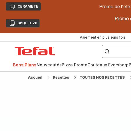
Promo de l'été
CERAMETE
Copier
Promo d
BBQETE26
Copier
Paiement en plusieurs fois
["Poêles
inox,
Accueil
Cake
Factory,
Tefal
Planchas,
Céramique..."]
Bons Plans
Nouveautés
Pizza Pronto
Couteaux Eversharp
P
Accueil
Recettes
TOUTES NOS RECETTES