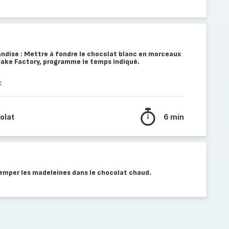
andise : Mettre à fondre le chocolat blanc en morceaux
Cake Factory, programme le temps indiqué.
c
olat
6 min
remper les madeleines dans le chocolat chaud.