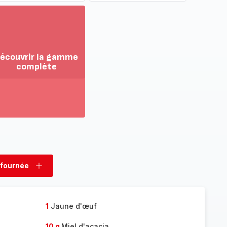
écouvrir la gamme
complète
ir
us...
couvrir
amme
mplète
 fournée
rimer
Ajouter
née
fournée
1
Jaune d'œuf
10 g
Miel d'acacia