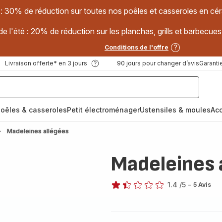
 : 30% de réduction sur toutes nos poêles et casseroles en
e l'été : 20% de réduction sur les planchas, grills et barbec
Conditions de l'offre
Livraison offerte* en 3 jours
90 jours pour changer d’avis
Garantie
oêles & casseroles
Petit électroménager
Ustensiles & moules
Ac
Madeleines allégées
Madeleines 
1.4
/5
-
5 Avis
ratings.1.4