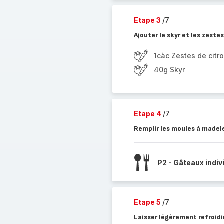
Etape 3
/7
Ajouter le skyr et les zeste
1càc Zestes de citr
40g Skyr
Etape 4
/7
Remplir les moules à madel
P2 - Gâteaux indiv
Etape 5
/7
Laisser légèrement refroidi