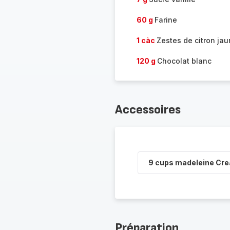
60 g
Farine
1 càc
Zestes de citron ja
120 g
Chocolat blanc
Accessoires
9 cups madeleine Cr
Préparation