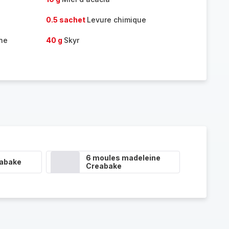
0.5 sachet
Levure chimique
une
40 g
Skyr
6 moules madeleine
eabake
Creabake