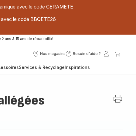
 céramique avec le code CERAMETE
ues avec le code BBQETE26
 2 ans & 15 ans de réparabilité
Nos magasins
Besoin d'aide ?
Nos
Besoin
Mon
Mon
magasins
d'aide
compte
panier
cessoires
Services & Recyclage
Inspirations
?
allégées