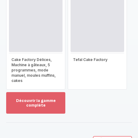
Cake Factory Délices,
Tefal Cake Factory
Machine à gâteaux, 5
programmes, mode
manuel, moules muffins,
cakes
Découvrir la gamme
complète
Voir
plus...
-
Découvrir
la