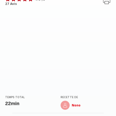
ratings.4.9
27 Avis
TEMPS TOTAL
RECETTE DE
22min
Nono