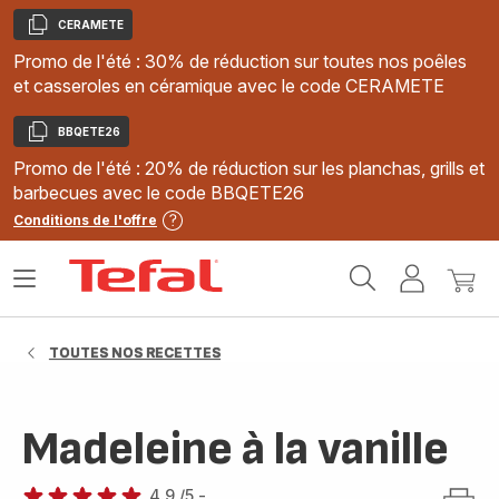
CERAMETE
Copier
Promo de l'été : 30% de réduction sur toutes nos poêles
et casseroles en céramique avec le code CERAMETE
BBQETE26
Copier
Promo de l'été : 20% de réduction sur les planchas, grills et
barbecues avec le code BBQETE26
Conditions de l'offre
Accueil
Ouvrir
Mon
Mon
Tefal
le
compte
panie
menu
TOUTES NOS RECETTES
Madeleine à la vanille
4.9
/5
-