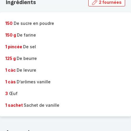
Ingrédients
2 fournées
gamme
complète
-
150
De sucre en poudre
150 g
De farine
1 pincée
De sel
125 g
De beurre
1 càc
De levure
1 càs
D’arômes vanille
3
Œuf
1 sachet
Sachet de vanille