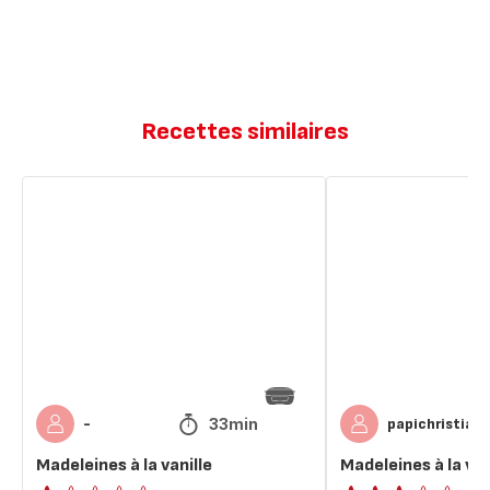
Recettes similaires
Madeleines
Madeleines
à
à
la
la
vanille
vanille
et
au
rhum
33min
-
papichristian
Madeleines à la vanille
Madeleines à la van